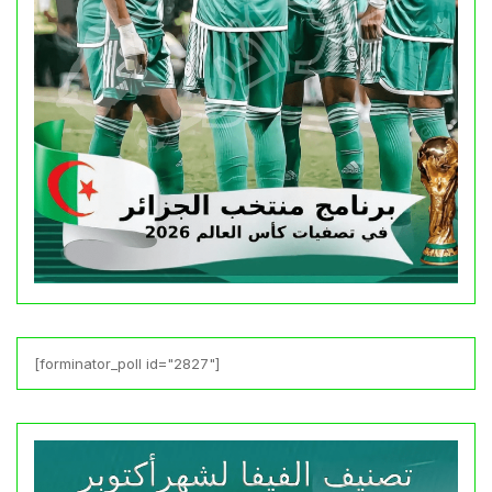
[forminator_poll id="2827"]