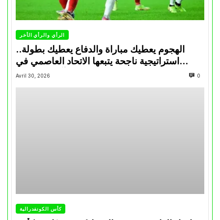
الرأي والرأي الأخر
الهجوم يعطيك مباراة والدفاع يعطيك بطولة..
استراتيجية ناجحة يتبعها الاتحاد العاصمي في
تتويجاته آخر السنوات
Avril 30, 2026
0
كأس الكونفدرالية