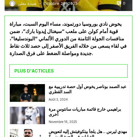
0
Octobre 25, 2025
هنيدة معلى
—
يخوض نادي بوروسيا دورتموند، مساء اليوم السبت، مباراة
قوية أمام كولن على ملعب “سيغنال إيدونا بارك”، ضمن
منافسات الجولة الثامنة من الدوري الألماني “البوندسليغا”،
في لقاء يسعى من خلاله الفريق الأصفر إلى حصد ثلاث نقاط
جديدة ومواصلة الضغط على فرق الصدارة.
PLUS D'ACTICLES
عبد الصمد بوناصر يخوض أول حصة تدريبية مع
السد القطري
Août 3, 2024
براهيمي خارج قائمة مباريات سانتوس مرة
أخرى
Novembre 16, 2025
مهدي ليرس .. هل يلجأ بيتكوفيتش إليه لتعويض
الغيابات في الجهة اليمنى ؟