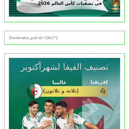
[forminator_poll id="2827"]