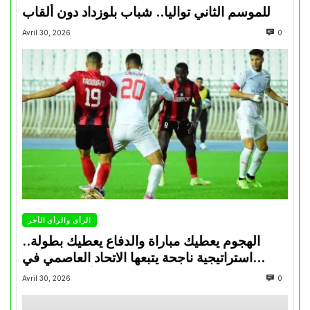
للموسم الثاني تواليا.. شباب بلوزداد دون ألقاب
Avril 30, 2026
0
الرأي والرأي الأخر
الهجوم يعطيك مباراة والدفاع يعطيك بطولة..
استراتيجية ناجحة يتبعها الاتحاد العاصمي في
تتويجاته آخر السنوات
Avril 30, 2026
0