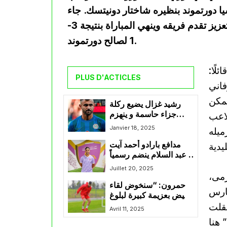
يا دورتموند بنظيره شاختار دونيتسك. جاء
الهدف في الدقيقة 79 من الشوط الثاني، ليساهم في تعزيز تقدم فريقه وينهي المباراة بنتيجة 3-
1 لصالح دورتموند.
لًا:
PLUS D'ACTICLES
فاني
تمكن
رشيد غزال يضيع ركلة
جزاء حاسمة و ينهزم
لاعب
رفقة ريزي سبور أمام
Janvier 18, 2025
ميله
باشاك شهير
مدافع بارادو أحمد آيت
عبد السلام ينضم رسمياً
إلى نادي معيذر القطري
Juillet 20, 2025
مى،
حمرون: “سنخوض لقاء
حارس
البيض بعزيمة كبيرة لبلوغ
فقلت
النهائي”
Avril 11, 2025
 هنا