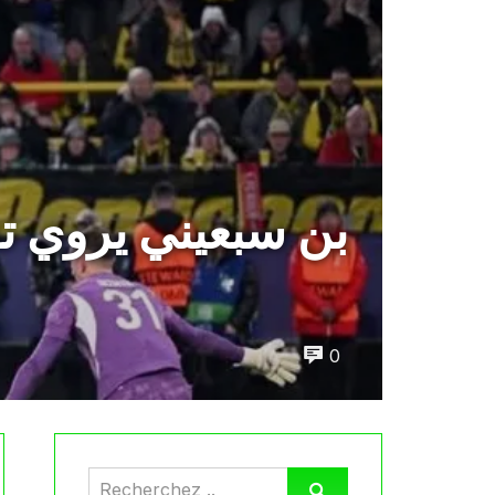
بن سبعيني يروي ت
0