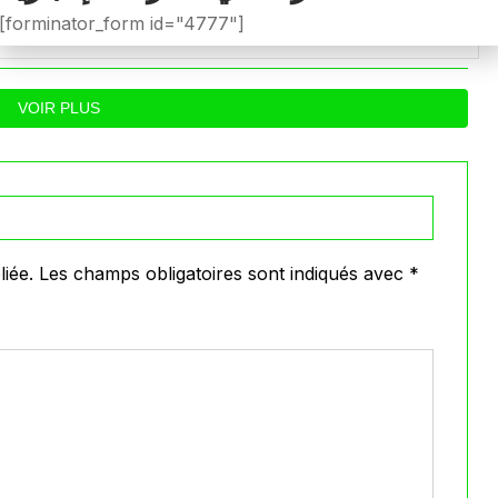
الترجي والصفاقسي… توغاي
الشمال أمام السد 
[forminator_form id="4777"]
يهدر ركلة جزاء وبوعالية يتألق
0
0
Avril 30, 2026
VOIR PLUS
iée.
Les champs obligatoires sont indiqués avec
*