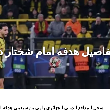
فاصيل هدفه امام شختار 
سجل المدافع الدولي الجزائري رامي بن سبعيني هدفه ال