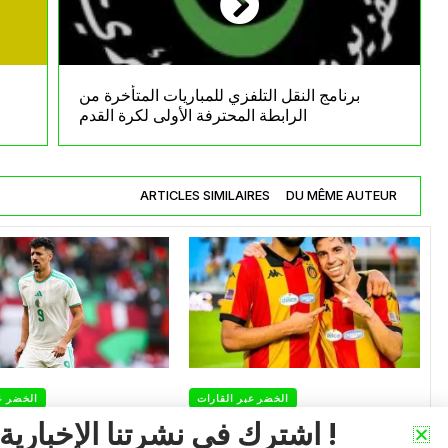
برنامج النقل التلفزي للمباريات المتأخرة من
الرابطة المحترفة الأولى لكرة القدم
ARTICLES SIMILAIRES
DU MÊME AUTEUR
الخضر عبر القارات
الخضر ع
اشترك في نشرتنا الإخبارية !
تعادل سلبي في كلاسيكو
بونجاح يسجل رغ