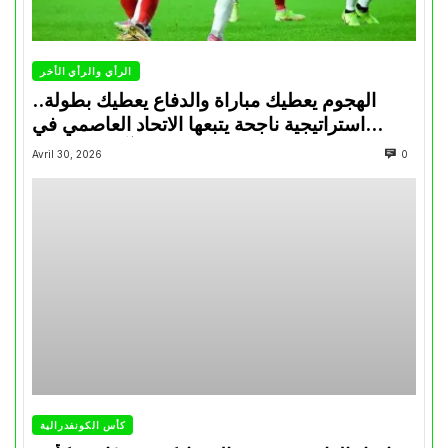
الرأي والرأي الأخر
الهجوم يعطيك مباراة والدفاع يعطيك بطولة..
استراتيجية ناجحة يتبعها الاتحاد العاصمي في
تتويجاته آخر السنوات
Avril 30, 2026
0
كأس الكونفدرالية