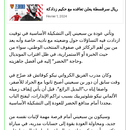
ريال سرقسطة يعلن تعاقده مع حكيم زدادكة
Février 1, 2024
وتأتي عودة بن سبعيني إلى التشكيلة الأساسية في توقيت
ازدادت فيه التساؤلات حول وضعيته مع ناديه، خاصة وأنه يعد
من بين أهم الركائز في صفوف المنتخب الوطني، سواء من
حيث الخبرة أو الاستمرارية، في ظل اقتراب المونديال
وحاجة “الخضر” إليه في أفضل جاهزيته.
وكان مدرب الفريق الكرواتي نيكو كوفاتش قد صرّح في
وقت سابق أن دور بن سبعيني أصبح ثانويا مع الجراد للأصفر،
واصفا إياه ب”البديل الرائع”، قبل أن يأتي إيقاف زميله
الألماني نيكو شلوتيربيك بسبب تراكم الإنذارات، ليفتح الباب
مجددا أمام مدافع الخضر للعودة إلى التشكيلة الأساسية.
وسيكون بن سبعيني أمام فرصة مهمة لإثبات نفسه من
جديد، ومحاولة العودة بقوة إلى حسابات مدربه، في مباراة