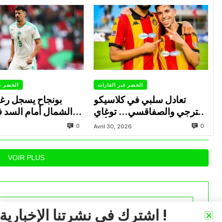
الخضر عبر القارات
الخضر ع
تعادل سلبي في كلاسيكو
بونجاح يسجل رغ
الترجي والصفاقسي… توغاي
الشمال أمام السد 
يهدر ركلة جزاء وبوعالية يتألق
0
0
Avril 30, 2026
VOIR PLUS
اشترك في نشرتنا الإخبارية !