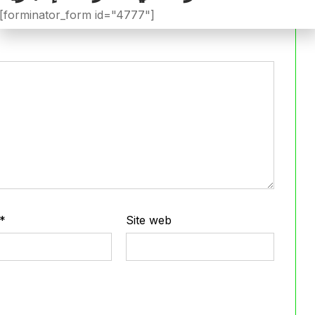
iée.
Les champs obligatoires sont indiqués avec
*
[forminator_form id="4777"]
*
Site web