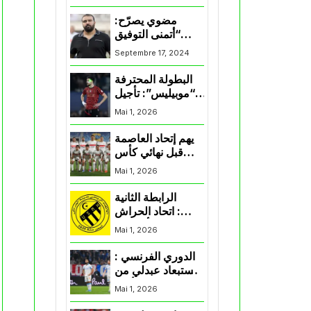
المنتخب و شباب
قسنطينة
مضوي يصرّح:
“أتمنى التوفيق
لممثلي الكرة
Septembre 17, 2024
الجزائرية في
المسابقات القارية”
البطولة المحترفة
“موبيليس”: تأجيل
مباراة إتحاد
Mai 1, 2026
العاصمة وأتلتيك
بارادو
يهم إتحاد العاصمة
قبل نهائي كأس
اكاف : الزمالك
Mai 1, 2026
يسقط بثلاثية أمام
الأهلي
الرابطة الثانية
: اتحاد الحراش
يحسم التأهل إلى
Mai 1, 2026
“البلاي أوف”
الدوري الفرنسي :
استبعاد عبدلي من
قائمة مرسيليا أمام
Mai 1, 2026
نانت