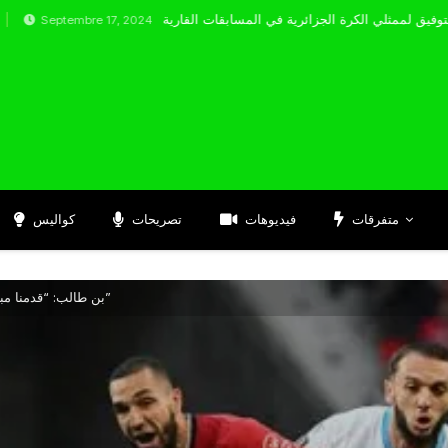
embre 17, 2024
متفرقات
فيديوهات
تصريحات
كواليس
بن طالب: “قدمنا مباراة جيدة والنتيجة كانت عادلة”