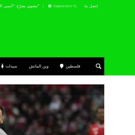
إتصل بنا
ثأر في لقاء العودة ضد الإتحاد المنستيري
مضوي يصرّح: “أتمنى التوفيق لممثلي الكرة الجزائرية في المسابقات القارية”
Septembre 13, 2024
فلسطين
وين الماتش
سيدات