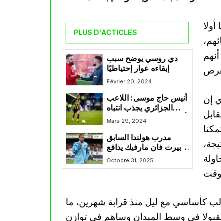
أولا
PLUS D'ACTICLES
ئهم،
أنهم
دي روسي يوضح سبب
إبقاءه عوار إحتياطيًا
Février 20, 2024
ي إن
أنيس حاج موسى: اللاعب
الجزائري يجذب انتباه
قابل
أندية هولندية بعد انضمامه
Mars 29, 2024
مكنا
للمنتخب الوطني
مدرب هولندا السابق
يجة،
بيرت فان مارفيك يدافع
اولة
عن حاج موسى في وجه
Octobre 31, 2025
الإنتقادات
لب كأساسي مع ليل منذ قرابة شهرين، ما
قبولا في وسط الميدان وساهم في توازن