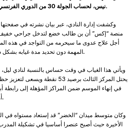
نيس، لحساب الجولة 30 من الدوري الفرنسي والمقررة مساء الغد على الساعة الثامنة.
وكشفت إدارة النادي، عبر بيان نشرته في صفحتها
منصة “إكس” أن بن طالب خضع لتدخل جراحي خفيف
أجل علاج عدوى ما سيحرمه من التواجد في هذه المب
المهمة دون تحديد مدة غيابه بشكل دقيق.
ويأتي هذا الغياب في وقت حساس بالنسبة لنادي ليل، 
يحتل المركز الثالث برصيد 53 نقطة ويسعى لتعز
في إنهاء الموسم ضمن المراكز المؤهلة إلى رابطة أ
أوروبا.
وكان متوسط ميدان “الخضر” قد إستعاد مستواه في ال
الأخيرة حيث أصبح عنصرا أساسيا في تشكيلة المدرب بر