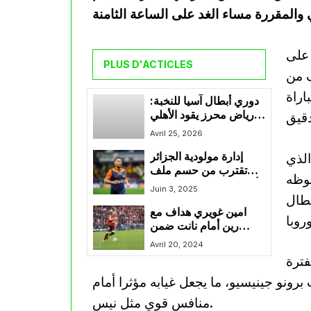
 على
PLUS D'ACTICLES
 من
اراة
دوري أبطال آسيا للنخبة:
رياض محرز يقود الأهلي
السعودي إلى التاج القاري
Avril 25, 2026
للمرة الثانية على التوالي
الذي
إدارة مولودية الجزائر
تقترب من حسم ملف
يز حظوظه
أندي ديلور بعد نهاية فترة
Juin 3, 2025
بطال
إعارته
امين غويري هداف مع
رين أمام نانت ضمن
الجولة 30من الدوري
Avril 20, 2024
الفرنسي
فترة
ونو جينيسيو، ما يجعل غيابه مؤثرا أمام
منافس قوي مثل نيس.