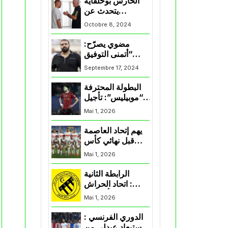
الحارس بوحلفاية
يتحدث عن
طموحاته مع
Octobre 8, 2024
المنتخب و شباب
قسنطينة
مضوي يصرّح:
“أتمنى التوفيق
لممثلي الكرة
Septembre 17, 2024
الجزائرية في
المسابقات القارية”
البطولة المحترفة
“موبيليس”: تأجيل
مباراة إتحاد
Mai 1, 2026
العاصمة وأتلتيك
بارادو
يهم إتحاد العاصمة
قبل نهائي كأس
اكاف : الزمالك
Mai 1, 2026
يسقط بثلاثية أمام
الأهلي
الرابطة الثانية
: اتحاد الحراش
يحسم التأهل إلى
Mai 1, 2026
“البلاي أوف”
الدوري الفرنسي :
استبعاد عبدلي من