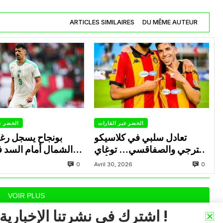
ARTICLES SIMILAIRES
DU MÊME AUTEUR
الخضر عبر القارات
الخضر ع
تعادل سلبي في كلاسيكو
بونجاح يسجل رغ
الترجي والصفاقسي… توغاي
الشمال أمام السد 
يهدر ركلة جزاء وبوعالية يتألق
0
0
Avril 30, 2026
VOIR PLUS
اشترك في نشرتنا الإخبارية !