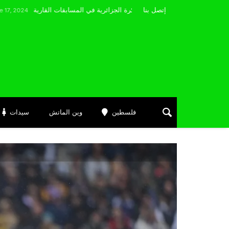
مضوي يصرّح: “أتمنى التوفيق لممثلي الكرة الجزائرية في المسابقات القارية”
إتصل بنا
فلسطين
وين الماتش
سيدات