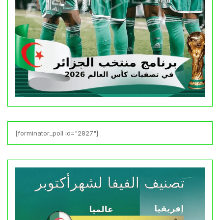
[forminator_poll id="2827"]