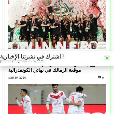
اشترك في نشرتنا الإخبارية !
كأس الكونفدرالية
[forminator_form id="4777"]
التتويج بالكأس.. دفعة معنوية لإتحاد العاصمة قبل
موقعة الزمالك في نهائي الكونفدرالية
Avril 30, 2026
0