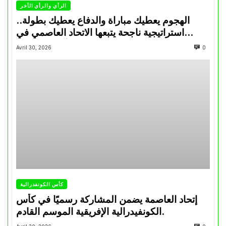
الرأي والرأي الأخر
الهجوم يعطيك مباراة والدفاع يعطيك بطولة..
استراتيجية ناجحة يتبعها الاتحاد العاصمي في
تتويجاته آخر السنوات
Avril 30, 2026
0
كأس الكونفدرالية
إتحاد العاصمة يضمن المشاركة رسميًا في كأس
الكونفيدرالية الإفريقية الموسم القادم.