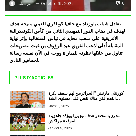
0
Octobre 19, 2025
أمير تليلي
—
تعادل شباب بلوزداد مع حافيا كوناكري الغيني بنتيجة هدف
لهدف في ذهاب الدور التمهيدي الثاني من كأس الكونفدرالية
الافريقية على ملعب محايد في تياس السنغالية وإثر نهاية
المقابلة أدلى لاعب الفريق عبد الرؤوف بن غيث بتصريحات
تناول من خلالها نظرته للمباراة ووجه في الآن نفسه رسالة
لجماهير النادي.
PLUS D'ACTICLES
كورنتان مارتينز: “الجزائريين لهم شغف بكرة
القدم لكن هناك نقص على مستوى البنية
التحتية”
Mars 13, 2025
محرز يستحضر هدف نيجيريا ويؤكد جاهزيته
لموقعة مراكش
Janvier 9, 2026