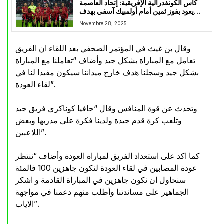
كأس الكونفدرالية الإفريقية: إتحاد العاصمة
يعود بفوز ثمين أمام أولمبيك آسفي بهدف
زكرياء دراوي
Novembre 28, 2025
وقال بن غيث في المؤتمر الصحفي بعد اللقاء ان الفريق
تعامل مع المباراة بشكل جيد وأضاف “تعاملنا مع المباراة
بشكل جيد وسجلنا هدف خارج ميداننا سيكون مفيدا لنا في
لقاء العودة”.
وتحدث عن قوة المنافس وقال “حافيا كوناكري فريق جيد
وتلعب كرة قدم جيدة ولدينا فكرة على مدربها وبعض
اللاعبين”.
كما اكد على استعداد الفريق لمباراة العودة وأضاف “ننتظر
عودة المصابين في لقاء العودة لنكون جاهزين 100 فالمئة
سنحاول ان نكون جاهزين في المباراة القادمة و اشكر
الجماهير على مساندتنا وأطلب منهم دعمنا في مواجهة
الاياب”.