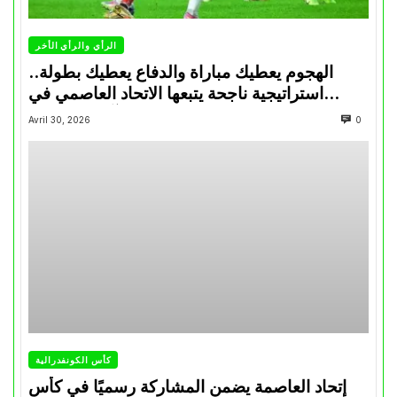
الرأي والرأي الأخر
الهجوم يعطيك مباراة والدفاع يعطيك بطولة..
استراتيجية ناجحة يتبعها الاتحاد العاصمي في
تتويجاته آخر السنوات
Avril 30, 2026
0
كأس الكونفدرالية
إتحاد العاصمة يضمن المشاركة رسميًا في كأس