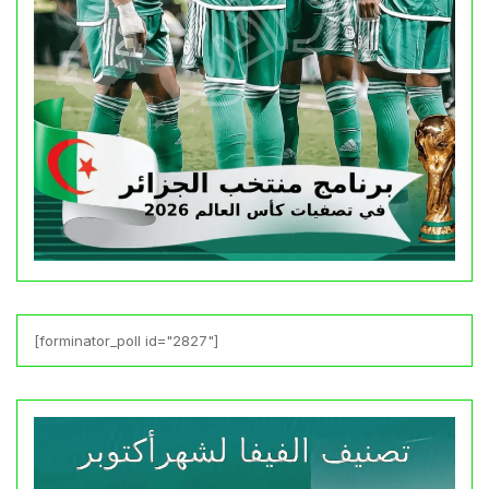
[forminator_poll id="2827"]