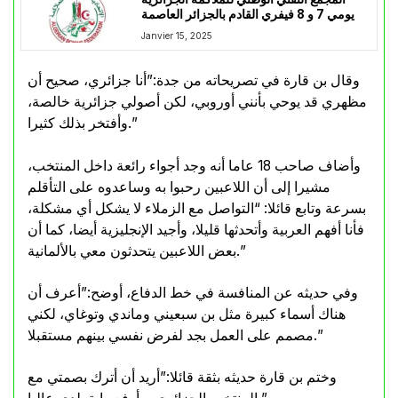
يومي 7 و 8 فيفري القادم بالجزائر العاصمة
Janvier 15, 2025
وقال بن قارة في تصريحاته من جدة:”أنا جزائري، صحيح أن
مظهري قد يوحي بأنني أوروبي، لكن أصولي جزائرية خالصة،
وأفتخر بذلك كثيرا.”
وأضاف صاحب 18 عاما أنه وجد أجواء رائعة داخل المنتخب،
مشيرا إلى أن اللاعبين رحبوا به وساعدوه على التأقلم
بسرعة وتابع قائلا: “التواصل مع الزملاء لا يشكل أي مشكلة،
فأنا أفهم العربية وأتحدثها قليلا، وأجيد الإنجليزية أيضا، كما أن
بعض اللاعبين يتحدثون معي بالألمانية.”
وفي حديثه عن المنافسة في خط الدفاع، أوضح:”أعرف أن
هناك أسماء كبيرة مثل بن سبعيني وماندي وتوغاي، لكني
مصمم على العمل بجد لفرض نفسي بينهم مستقبلا.”
وختم بن قارة حديثه بثقة قائلا:”أريد أن أترك بصمتي مع