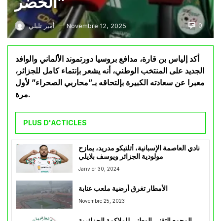
الخضر”
0
Novembre 12, 2025
أمير تليلي
—
أكد إلياس بن قارة، مدافع بروسيا دورتموند الألماني والوافد
الجديد على المنتخب الوطني، أنه يشعر بإنتماء كامل للجزائر،
معبرا عن سعادته الكبيرة بإلتحاقه بـ”محاربي الصحراء” لأول
مرة.
PLUS D'ACTICLES
نادي العاصمة الإسبانية، أتلتيكو مدريد، يمازح
مولودية الجزائر ويوسف بلايلي
Janvier 30, 2024
الأمطار تغرق أرضية ملعب عنابة
Novembre 25, 2023
المجمع التقني الوطني للملاكمة الجزائرية