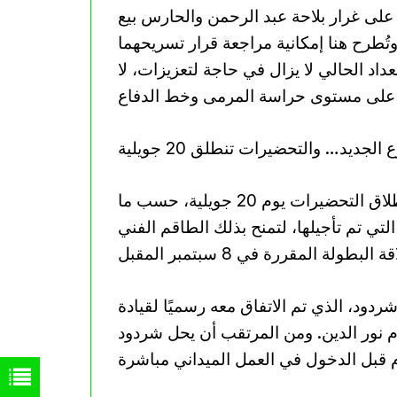
على غرار بلاحة عبد الرحمن والحارس بيع
ُطرح هنا إمكانية مراجعة قرار تسريحهما
اد الحالي لا يزال في حاجة لتعزيزات، لا
جديد… والتحضيرات تنطلق 20 جويلية
على الصعيد الفني، تنتظر جماهير جمعية وهران انطلاق التحضيرات يوم 20 جويلية، حسب ما
ي تم تأجيلها، لتمنح بذلك الطاقم الفني
د، الذي تم الاتفاق معه رسميًا لقيادة
م نور الدين. ومن المرتقب أن يحل شردود