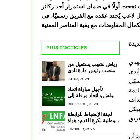
نجحت أولًا في ضمان استمرار أحد ركائز
لاعب يُجدد عقده مع الفريق رسميًا، في
ديدة
PLUS D'ACTICLES
مهدي
رياض لشهب يستقيل من
أبدى
منصب رئيس ادارة نادي
رائد القبة
Juin 2, 2024
سهّل
ادمة
تأجيل مباراة اتحاد
الحراش و اتحاد ورقلة إلى
هداف
السبت 7 ديسمبر و هذا هو
Décembre 1, 2024
هيكل
السبب
لجنة الإنضباط للرابطة
الوطنية لكرة القدم- هواة
: معاقبة أمل الإربعاء و
Février 19, 2025
اللاعبين مرزاق دابعزيز و
بشأن
كمال عبدون