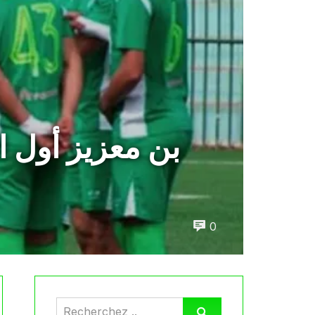
بن معزيز أول 
0