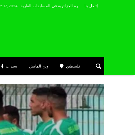
مضوي يصرّح: “أتمنى التوفيق لممثلي الكرة الجزائرية في المسابقات القارية”
إتصل بنا
فلسطين
وين الماتش
سيدات