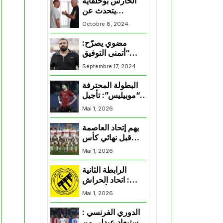
الحارس بوحلفاية
يتحدث عن
طموحاته مع
Octobre 8, 2024
المنتخب و شباب
قسنطينة
مضوي يصرّح:
“أتمنى التوفيق
لممثلي الكرة
Septembre 17, 2024
الجزائرية في
المسابقات القارية”
البطولة المحترفة
“موبيليس”: تأجيل
مباراة إتحاد
Mai 1, 2026
العاصمة وأتلتيك
بارادو
يهم إتحاد العاصمة
قبل نهائي كأس
اكاف : الزمالك
Mai 1, 2026
يسقط بثلاثية أمام
الأهلي
الرابطة الثانية
: اتحاد الحراش
يحسم التأهل إلى
Mai 1, 2026
“البلاي أوف”
الدوري الفرنسي :
استبعاد عبدلي من