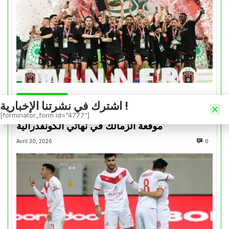
كأس الكونفدرالية
اشترك في نشرتنا الإخبارية !
التتويج بالكأس.. دفعة معنوية لإتحاد العاصمة قبل
[forminator_form id="4777"]
موقعة الزمالك في نهائي الكونفدرالية
Avril 30, 2026
0