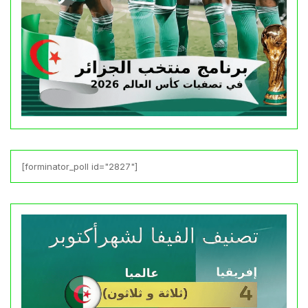
[forminator_poll id="2827"]