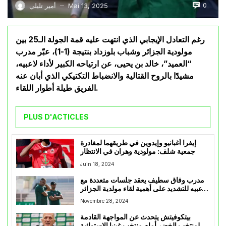
0
Mai 13, 2025
أمير تليلي
—
رغم التعادل الإيجابي الذي انتهت عليه قمة الجولة الـ25 بين
مولودية الجزائر وشباب بلوزداد بنتيجة (1-1)، عبّر مدرب
“العميد”، خالد بن يحيى، عن ارتياحه الكبير لأداء لاعبيه،
مشيدًا بالروح القتالية والانضباط التكتيكي الذي أبان عنه
الفريق طيلة أطوار اللقاء.
PLUS D'ACTICLES
إيفرا أغبانيو وإيدوين في طريقهما لمغادرة
جمعية شلف: مولودية وهران في الانتظار
Juin 18, 2024
مدرب وفاق سطيف يعقد جلسات متعددة مع
لاعبيه للتشديد على أهمية لقاء مولدية الجزائر
على باقي مشوار البطولة
Novembre 28, 2024
بيتكوفيتش يتحدث عن المواجهة القادمة
لمنتخب الخضر أمام منتخب غينيا الاستوائية