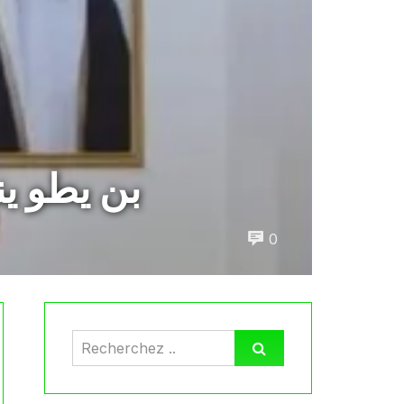
بن يطو ين
0