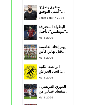
المنتخب و شباب
قسنطينة
مضوي يصرّح:
“أتمنى التوفيق
لممثلي الكرة
Septembre 17, 2024
الجزائرية في
المسابقات القارية”
البطولة المحترفة
“موبيليس”: تأجيل
مباراة إتحاد
Mai 1, 2026
العاصمة وأتلتيك
بارادو
يهم إتحاد العاصمة
قبل نهائي كأس
اكاف : الزمالك
Mai 1, 2026
يسقط بثلاثية أمام
الأهلي
الرابطة الثانية
: اتحاد الحراش
يحسم التأهل إلى
Mai 1, 2026
“البلاي أوف”
الدوري الفرنسي :
استبعاد عبدلي من
قائمة مرسيليا أمام
Mai 1, 2026
نانت