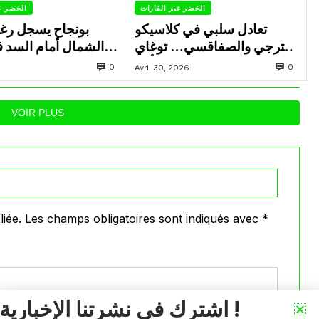
الخضر عبر القارات
الخضر ع
تعادل سلبي في كلاسيكو
بونجاح يسجل رغ
الترجي والصفاقسي… توغاي
الشمال أمام السد 
يهدر ركلة جزاء وبوعالية يتألق
0
0
Avril 30, 2026
VOIR PLUS
iée.
Les champs obligatoires sont indiqués avec
*
اشترك في نشرتنا الإخبارية !