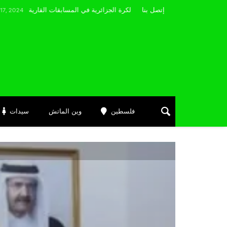
مضوي يصرّح: “أتمنى التوفيق لممثلي الكرة الجزائرية في المسابقات القارية”
إتصل بنا
فلسطين
وين الماتش
سيدات