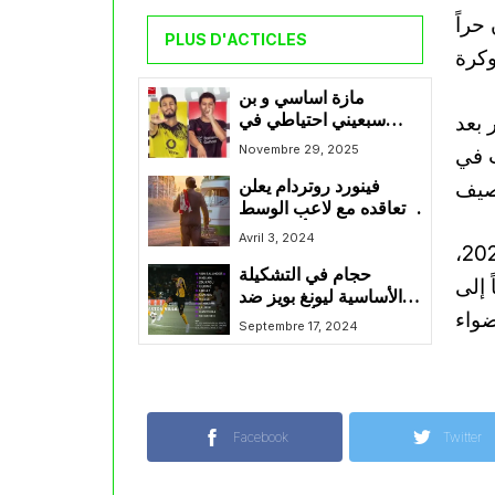
حراً
PLUS D'ACTICLES
مازة اساسي و بن
 بعد
سبعيني احتياطي في
موقعة ليفركوزن
Novembre 29, 2025
ب في
ودورتموند
فينورد روتردام يعلن
تعاقده مع لاعب الوسط
الجزائري أنيس حاج
Avril 3, 2024
وأشارت إلى أن بن يطو وقّع عقداً يمتد حتى صيف 2026،
موسى
حجام في التشكيلة
 إلى
الأساسية ليونغ بويز ضد
أستون فيلا
Septembre 17, 2024
Facebook
Twitter