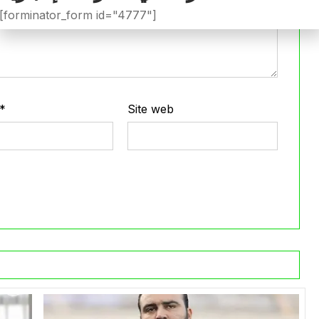
[forminator_form id="4777"]
*
Site web