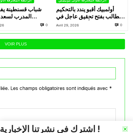
الرابطة المحترفة الأولى موبيليس
الرابطة المحترفة الأو
أولمبيك أقبو يندد بالتحكيم
شباب قسنطينة يف
ويطالب بفتح تحقيق عاجل في
المدرب لسعد 
تجاوزات أثّرت على نتائج
ب
0
0
026
Avril 29, 2026
الفريق
VOIR PLUS
iée.
Les champs obligatoires sont indiqués avec
*
اشترك في نشرتنا الإخبارية !