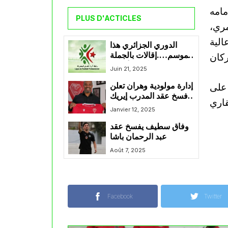
مامه
PLUS D'ACTICLES
ري،
الية
الدوري الجزائري هذا
الموسم….إقالات بالجملة
للمدربين والأجانب
Juin 21, 2025
يصنعون الفارق
 على
إدارة مولودية وهران تعلن
فسخ عقد المدرب إيريك
شال بالتراضي
Janvier 12, 2025
وفاق سطيف يفسخ عقد
عبد الرحمان باشا
Août 7, 2025
Facebook
Twitter