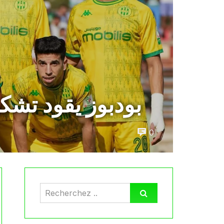
بودبوز يقود تشك
0