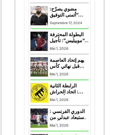
المنتخب و شباب
قسنطينة
مضوي يصرّح:
“أتمنى التوفيق
لممثلي الكرة
Septembre 17, 2024
الجزائرية في
المسابقات القارية”
البطولة المحترفة
“موبيليس”: تأجيل
مباراة إتحاد
Mai 1, 2026
العاصمة وأتلتيك
بارادو
يهم إتحاد العاصمة
قبل نهائي كأس
اكاف : الزمالك
Mai 1, 2026
يسقط بثلاثية أمام
الأهلي
الرابطة الثانية
: اتحاد الحراش
يحسم التأهل إلى
Mai 1, 2026
“البلاي أوف”
الدوري الفرنسي :
استبعاد عبدلي من
قائمة مرسيليا أمام
Mai 1, 2026
نانت