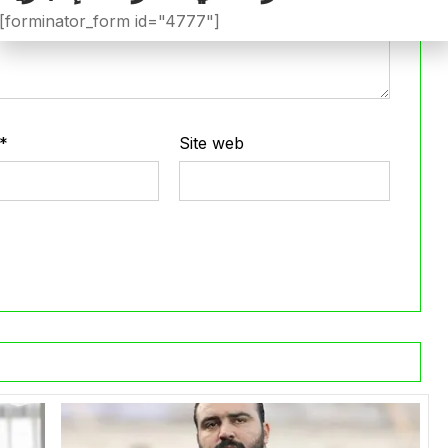
[forminator_form id="4777"]
*
Site web