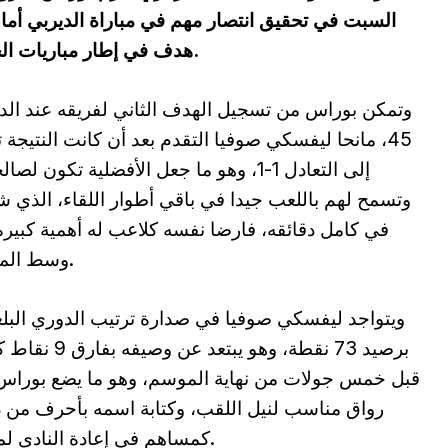
السبت في تحقيق انتصار مهم في مباراة الديربي أمام
هدف في إطار مباريات الجولة الأولى من مرحلة اللقب (الجولة 31).
وتمكن بوراس من تسجيل الهدف الثاني لفريقه عند الد
45، مانحا ليفسكي صوفيا التقدم بعد أن كانت النتيجة 
إلى التعادل 1-1، وهو ما جعل الأفضلية تكون لص
وتسمح لهم باللعب جيدا في باقي أطوار اللقاء، الذي 
في كامل دقائقه، فارضا نفسه كلاعب له أهمية كبير
وسط الميدان.
ويتواجد ليفسكي صوفيا في صدارة ترتيب الدوري البل
برصيد 73 نقطة، وهو يبتعد عن وصيف
قبل خمس جولات من نهاية الموسم، وهو ما يضع بوراس
رواق مناسب لنيل اللقب، وكتابة اسمه بأحرف من
كمساهم في إعادة النادي لمنصة التتويج بعد سنوات طويلة من الغياب.