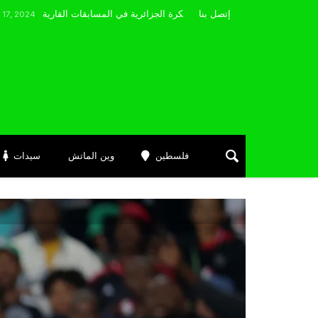
مضوي يصرّح: “أتمنى التوفيق لممثلي الكرة الجزائرية في المسابقات القارية”
إتصل بنا
N
فلسطين
وين الماتش
سيدات