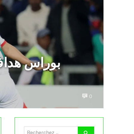
بوراس هداف
0