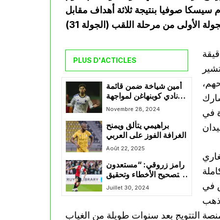
 سيسكا صوفيا بنتيجة ثلاثة أهداف مقابل
قيقة
PLUS D'ACTICLES
تشير
الحهم،
أمين شياخة ضمن قائمة
نادي كوبنهاغن لمواجهة
شارك
دينامو مينسك في دوري
Novembre 28, 2024
ة في
المؤتمر الأوروبي
براهيمي يتألق ويمنح
الغرافة الفوز على العربي
Août 22, 2025
غاري
رامز زروقي: “مستعدون
ه بفارق 9 نقاط كاملة
لتصحيح الأخطاء وتحقيق
 في
الألقاب في الموسم
Juillet 30, 2024
الجديد مع فينورد”
 ذهب