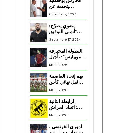
الحارس بوحلفاية
يتحدث عن
طموحاته مع
Octobre 8, 2024
المنتخب و شباب
قسنطينة
مضوي يصرّح:
“أتمنى التوفيق
لممثلي الكرة
Septembre 17, 2024
الجزائرية في
المسابقات القارية”
البطولة المحترفة
“موبيليس”: تأجيل
مباراة إتحاد
Mai 1, 2026
العاصمة وأتلتيك
بارادو
يهم إتحاد العاصمة
قبل نهائي كأس
اكاف : الزمالك
Mai 1, 2026
يسقط بثلاثية أمام
الأهلي
الرابطة الثانية
: اتحاد الحراش
يحسم التأهل إلى
Mai 1, 2026
“البلاي أوف”
الدوري الفرنسي :
استبعاد عبدلي من