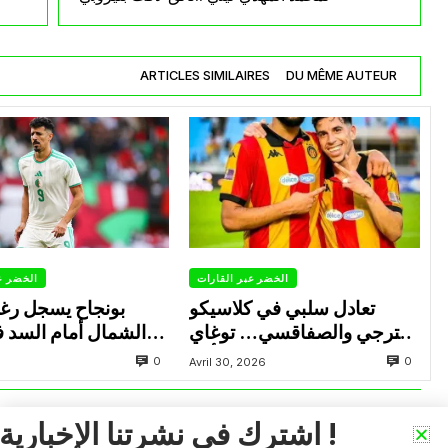
ARTICLES SIMILAIRES
DU MÊME AUTEUR
الخضر عبر القارات
الخضر ع
تعادل سلبي في كلاسيكو
بونجاح يسجل رغ
الترجي والصفاقسي… توغاي
الشمال أمام السد 
يهدر ركلة جزاء وبوعالية يتألق
0
0
Avril 30, 2026
اشترك في نشرتنا الإخبارية !
VOIR PLUS