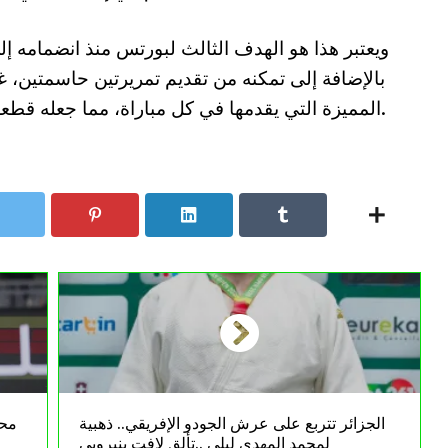
ويعتبر هذا هو الهدف الثالث لبورتس منذ انضمامه إلى
بالإضافة إلى تمكنه من تقديم تمريرتين حاسمتين، غ
المميزة التي يقدمها في كل مباراة، مما جعله قطعة لا تمس في خطط الطاقم الفني لفريقه.
الجزائر تتربع على عرش الجودو الإفريقي.. ذهبية
محر
لمحمد المهدي ليلي ..تألق لافت بنيروبي