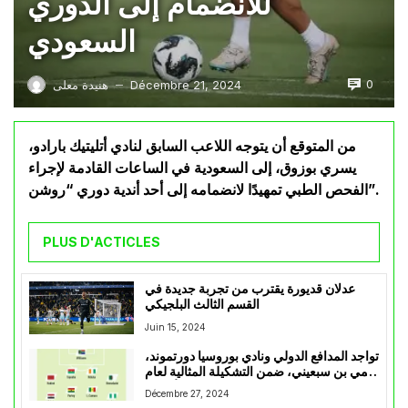
للانضمام إلى الدوري
السعودي
0
Décembre 21, 2024
هنيدة معلى
—
من المتوقع أن يتوجه اللاعب السابق لنادي أتليتيك بارادو،
يسري بوزوق، إلى السعودية في الساعات القادمة لإجراء
الفحص الطبي تمهيدًا لانضمامه إلى أحد أندية دوري “روشن”.
PLUS D'ACTICLES
عدلان قديورة يقترب من تجربة جديدة في
القسم الثالث البلجيكي
Juin 15, 2024
تواجد المدافع الدولي ونادي بوروسيا دورتموند،
رامي بن سبعيني، ضمن التشكيلة المثالية لعام
2024 للاعبين الأفارقة
Décembre 27, 2024