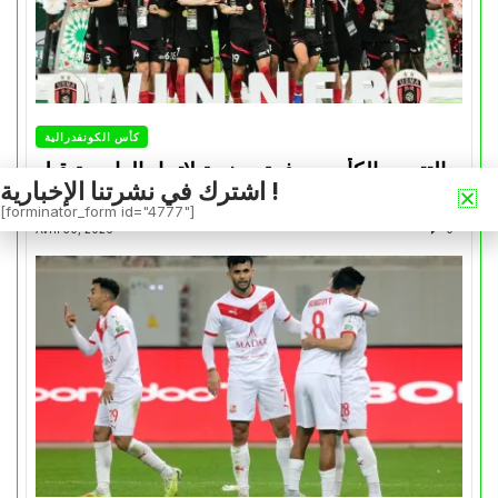
كأس الكونفدرالية
التتويج بالكأس.. دفعة معنوية لإتحاد العاصمة قبل
اشترك في نشرتنا الإخبارية !
موقعة الزمالك في نهائي الكونفدرالية
[forminator_form id="4777"]
Avril 30, 2026
0