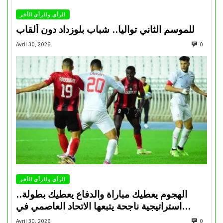
الرأي والرأي الأخر
للموسم الثاني تواليا.. شباب بلوزداد دون ألقاب
Avril 30, 2026
0
الرأي والرأي الأخر
الهجوم يعطيك مباراة والدفاع يعطيك بطولة..
استراتيجية ناجحة يتبعها الاتحاد العاصمي في
تتويجاته آخر السنوات
Avril 30, 2026
0