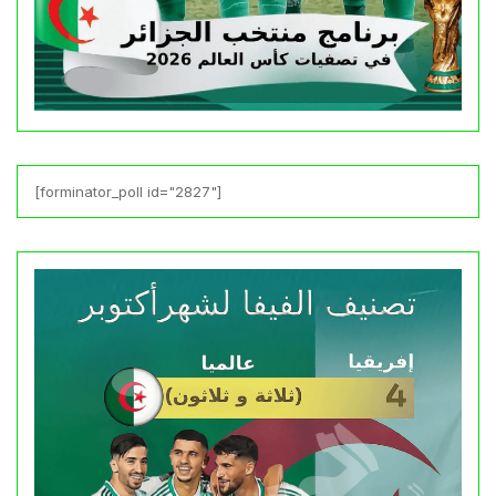
[forminator_poll id="2827"]