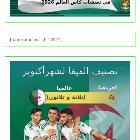
[forminator_poll id="2827"]