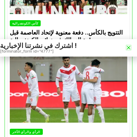
كأس الكونفدرالية
التتويج بالكأس.. دفعة معنوية لإتحاد العاصمة قبل
موقعة الزمالك في نهائي الكونفدرالية
اشترك في نشرتنا الإخبارية !
Avril 30, 2026
0
[forminator_form id="4777"]
الرأي والرأي الأخر