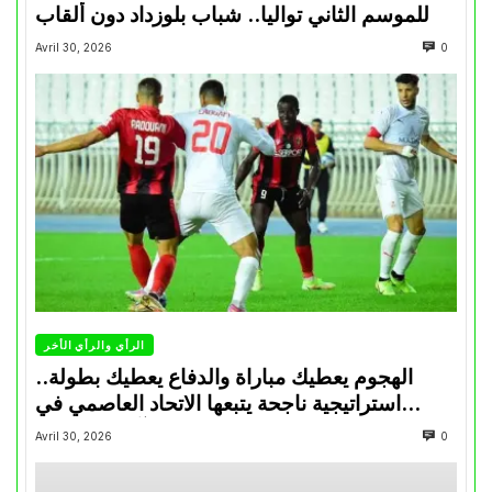
للموسم الثاني تواليا.. شباب بلوزداد دون ألقاب
Avril 30, 2026
0
الرأي والرأي الأخر
الهجوم يعطيك مباراة والدفاع يعطيك بطولة..
استراتيجية ناجحة يتبعها الاتحاد العاصمي في
تتويجاته آخر السنوات
Avril 30, 2026
0