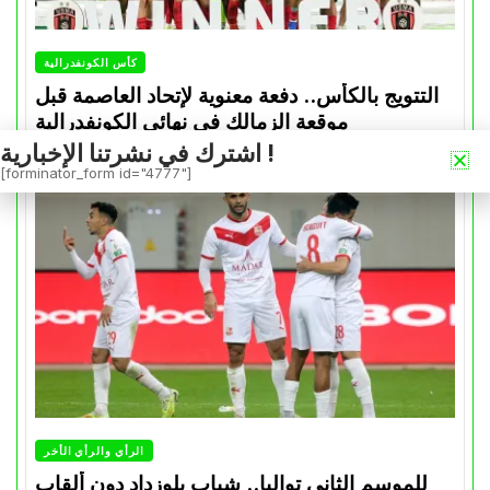
كأس الكونفدرالية
التتويج بالكأس.. دفعة معنوية لإتحاد العاصمة قبل
موقعة الزمالك في نهائي الكونفدرالية
اشترك في نشرتنا الإخبارية !
Avril 30, 2026
0
[forminator_form id="4777"]
الرأي والرأي الأخر
للموسم الثاني تواليا.. شباب بلوزداد دون ألقاب