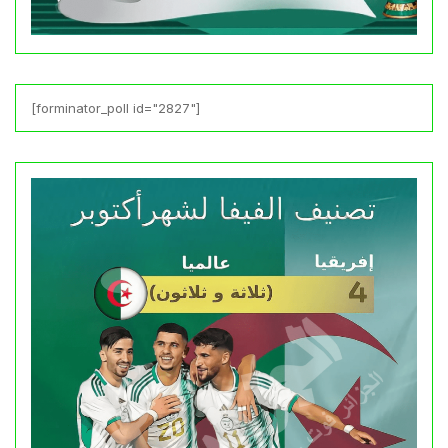
[forminator_poll id="2827"]