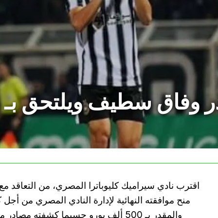
ر وفاق سطيف ويلتحق بـ سي
اقترب نادي سيراميك كليوباترا المصري، من التعاقد
منح موافقته النهائية لإدارة النادي المصري من أج
والمقدر بـ 500 ألف يورو حسبما كشفته م