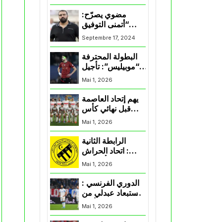
المنتخب و شباب
قسنطينة
مضوي يصرّح:
“أتمنى التوفيق
لممثلي الكرة
Septembre 17, 2024
الجزائرية في
المسابقات القارية”
البطولة المحترفة
“موبيليس”: تأجيل
مباراة إتحاد
Mai 1, 2026
العاصمة وأتلتيك
بارادو
يهم إتحاد العاصمة
قبل نهائي كأس
اكاف : الزمالك
Mai 1, 2026
يسقط بثلاثية أمام
الأهلي
الرابطة الثانية
: اتحاد الحراش
يحسم التأهل إلى
Mai 1, 2026
“البلاي أوف”
الدوري الفرنسي :
استبعاد عبدلي من
قائمة مرسيليا أمام
Mai 1, 2026
نانت