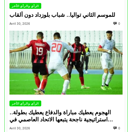
الرأي والرأي الأخر
للموسم الثاني تواليا.. شباب بلوزداد دون ألقاب
Avril 30, 2026
0
الرأي والرأي الأخر
الهجوم يعطيك مباراة والدفاع يعطيك بطولة..
استراتيجية ناجحة يتبعها الاتحاد العاصمي في
تتويجاته آخر السنوات
Avril 30, 2026
0