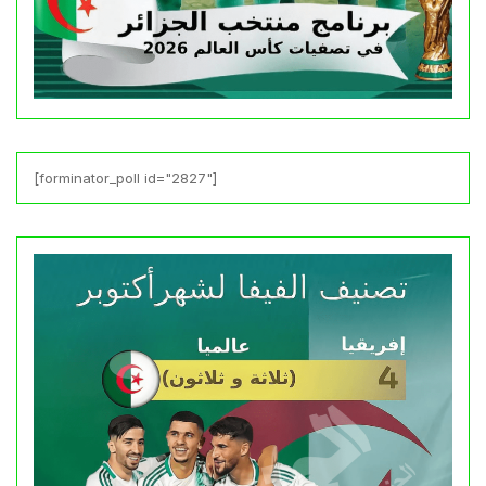
[forminator_poll id="2827"]