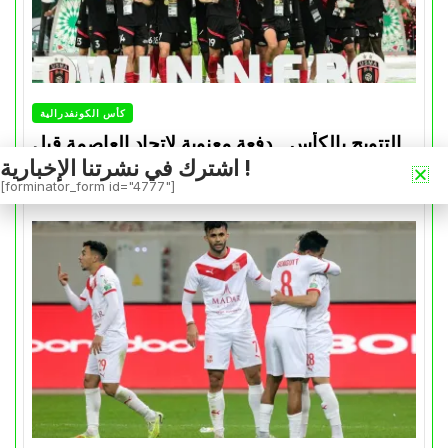
كأس الكونفدرالية
التتويج بالكأس.. دفعة معنوية لإتحاد العاصمة قبل
اشترك في نشرتنا الإخبارية !
موقعة الزمالك في نهائي الكونفدرالية
[forminator_form id="4777"]
Avril 30, 2026
0