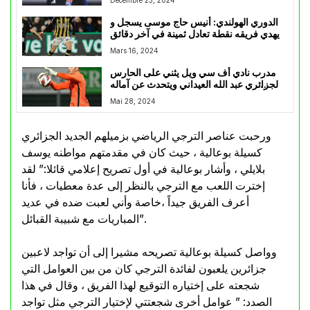
الدوري الهولندي: أنيس حاج موسى يسجل و
يهدي فريقه نقطة تعادل ثمينة في آخر دقائق
المباراة
Mars 16, 2024
مدرب نادي أف سي ويل يثني على الحارس
الجزائري عبد الله العيداني ويتحدث عن آماله
للموسم المقبل
Mai 28, 2024
ورحبت عناصر الترجي الرياضي بزميلهم الجديد الجزائري
كسيلة بوعالية ، حيث كان في مقدمتهم مواطنه يوسف
بلايلي ، وأشار بوعالية في أول تصريح إعلامي قائلا:” لقد
إخترت اللعب مع الترجي بالنظر إلى عدة معطيات ، فأنا
أعرف الفريق جيداً ،خاصة وأني لعبت ضده في عديد
المباريات مع شبيبة القبائل”.
وواصل كسيلة بوعالية تصريحه مشيرا إلى أن تواجد لاعبين
جزائرين يلعبون لفائدة الترجي كان من بين العوامل التي
شجعته على إختياره التوقيع لهذا الفريق ، وقال في هذا
الصدد: ” عوامل أخرى شجعتتي لإختيار الترجي مثل تواجد