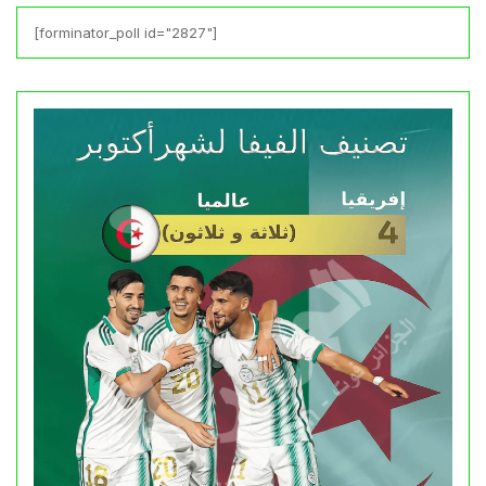
[forminator_poll id="2827"]