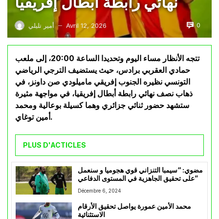
نهائي رابطة أبطال إفريقيا
0
Avril 12, 2026
أمير تليلي
—
تتجه الأنظار مساء اليوم وتحديدا الساعة 20:00، إلى ملعب
حمادي العقربي برادس، حيث يستضيف الترجي الرياضي
التونسي نظيره الجنوب إفريقي ماميلودي صن داونز، في
ذهاب نصف نهائي رابطة أبطال إفريقيا، في مواجهة مثيرة
ستشهد حضور ثنائي جزائري وهما كسيلة بوعالية ومحمد
أمين توغاي.
PLUS D'ACTICLES
مضوي: “سيمبا التنزاني قوي هجوميا و سنعمل
على تحقيق الجاهزية في المستوى الدفاعي”
Décembre 6, 2024
محمد الأمين عمورة يواصل تحقيق الأرقام
الاستثنائية