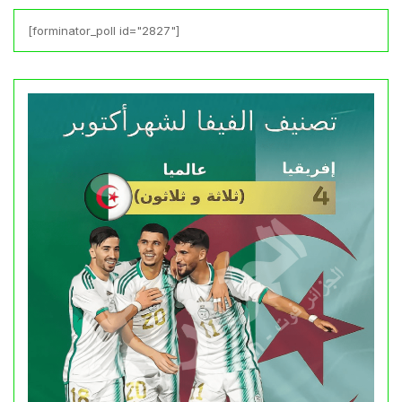
[forminator_poll id="2827"]