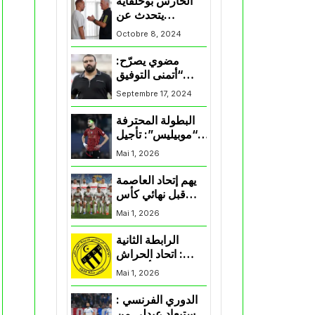
الحارس بوحلفاية
يتحدث عن
طموحاته مع
Octobre 8, 2024
المنتخب و شباب
قسنطينة
مضوي يصرّح:
“أتمنى التوفيق
لممثلي الكرة
Septembre 17, 2024
الجزائرية في
المسابقات القارية”
البطولة المحترفة
“موبيليس”: تأجيل
مباراة إتحاد
Mai 1, 2026
العاصمة وأتلتيك
بارادو
يهم إتحاد العاصمة
قبل نهائي كأس
اكاف : الزمالك
Mai 1, 2026
يسقط بثلاثية أمام
الأهلي
الرابطة الثانية
: اتحاد الحراش
يحسم التأهل إلى
Mai 1, 2026
“البلاي أوف”
الدوري الفرنسي :
استبعاد عبدلي من