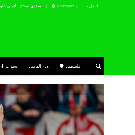
إتصل بنا
 مع يونغ بويز في مواجهة استون فيلا
مضوي يصرّح: “أتمنى التوفيق لممثلي الكرة الجزائرية في المسابقات القارية”
Novembre 27, 2025
فلسطين
وين الماتش
سيدات