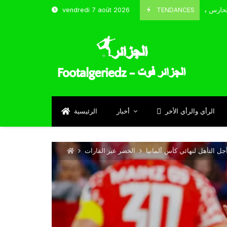
TENDANCES
vendredi 7 août 2026
الحارس بوحلفاية يتحدث عن طموحاته مع المنتخب و شباب قسنطينة
4
Sep
الرأي والرأي الأخر
أخبار
الرئيسية
 التأهل لنهائي كأس ألمانيا
الخضر عبر القارات