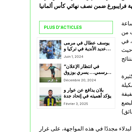
ساعة
PLUS D'ACTICLES
ت من
، في
يوسف عطال في مرمى
عديد الأندية في تركيا و
 حيث
خارجها
Juin 1, 2024
“في انتظار الإعلان
الرسمي… يسري بوزوق
يرة
يفسخ عقده مع الرجاء و
Décembre 20, 2024
كيلة
يتجه نحو وجهة جديدة”
بلان يدافع عن عوار و
فيفة
يؤكد أهميته في إتحاد جدة
لبضع
Février 3, 2025
دلاء مجددًا في هذه المواجهة، على غرار