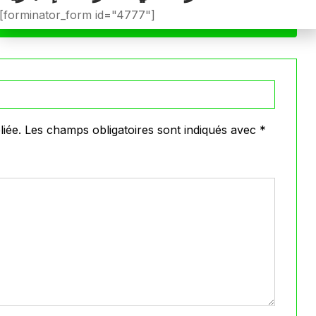
[forminator_form id="4777"]
VOIR PLUS
iée.
Les champs obligatoires sont indiqués avec
*