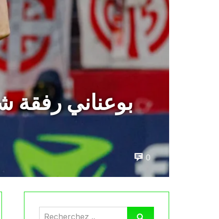
بوعناني رفقة ش
0