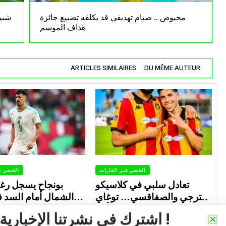
محيوص .. صيام تهديفي قد يكلفه تضييع جائزة
شبيب
هداف الموسم
ARTICLES SIMILAIRES
DU MÊME AUTEUR
الخضر عبر القارات
الخضر ع
تعادل سلبي في كلاسيكو
بونجاح يسجل رغ
الترجي والصفاقسي… توغاي
الشمال أمام السد 
يهدر ركلة جزاء وبوعالية يتألق
0
0
Avril 30, 2026
اشترك في نشرتنا الإخبارية !