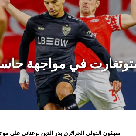
توتغارت في مواجهة حاسم
ل
سيكون الدولي الجزائري بدر الدين بوعناني على موع