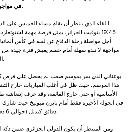
في مواجهة فرايبورغ ضمن نصف نهائي كأس ألمانيا.
اللقاء الذي ينتظر أن يقام مساء الخميس على ال
19:45 بتوقيت الجزائر، يمثل فرصة مهمة لشتوتغار
أجل مواصلة رحلة الدفاع عن لقبه في كأس ألمانيا
مواجهة لا تبدو سهلة أمام خصم يعيش فترة جيدة من
النتائج.
بوعناني الذي يمر بموسم صعب لم يحصل على فرص كث
هذا الموسم، حيث ظل في أغلب المباريات خارج التش
الأساسية أو حتى خارج القائمة، وقد عرف إنتعاشة ط
في الجولة الأخيرة فقط أمام بايرن ميونيخ حيث شارك 
دقائق كبديل (حوالي 6 دقائق).
ومن المنتظر أن يكون الدولي الجزائري ضمن دكة الب