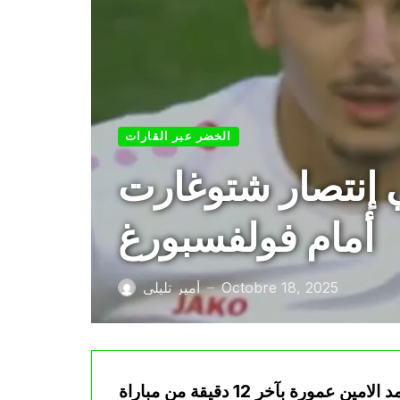
الخضر عبر القارات
يان بآخر 12 دقيقة في إنتصار شتوغارت
أمام فولفسبورغ
Octobre 18, 2025
أمير تليلي
—
إكتفي الثنائي الدولي الجزائري بدرالدين بوعناني ومحمد الامين عمورة بآخر 12 دقيقة من مباراة