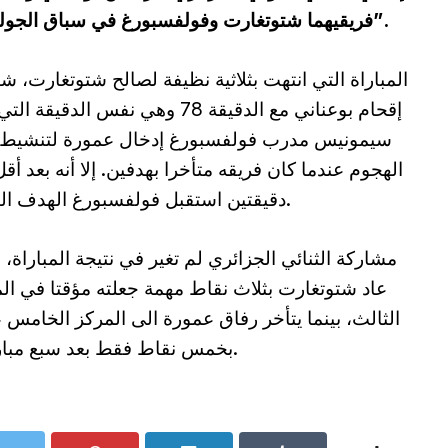
فريقيهما شتوتغارت وفولفسبورغ في سباق الجولة السابعة من الدوري الألماني “بوندسليغا”.
المباراة التي انتهت بثلاثية نظيفة لصالح شتوتغارت، 
إقحام بوعناني مع الدقيقة 78 وهي نفس الدقيقة 
سيمونيس مدرب فولفسبورغ إدخال عمورة لتنشيط
الهجوم عندما كان فريقه متأخرا بهدفين. إلا أنه بعد أق
دقيقتين استقبل فولفسبورغ الهدف الثالث.
مشاركة الثنائي الجزائري لم تغير في نتيجة المباراة،
عاد شتوتغارت بثلاث نقاط مهمة جعلته مؤقتا في ال
الثالث، بينما يتأخر رفاق عمورة الى المركز الخامس
بخمس نقاط فقط بعد سبع مباريات.