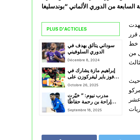
شهدت
PLUS D'ACTICLES
التي قرر
 خط
سوداني يتألق بهدف في
الدوري السلوفيني
ل من
Décembre 8, 2024
إبراهيم مازة يشارك في
فوز باير ليفركوزن على
 حيث
فرايبورغ
Octobre 26, 2025
مركو
مدرب نيوم: ” خيّرت
 عشر
إراحة بن رحمة حفاظًا
على جاهزيته”
Septembre 18, 2025