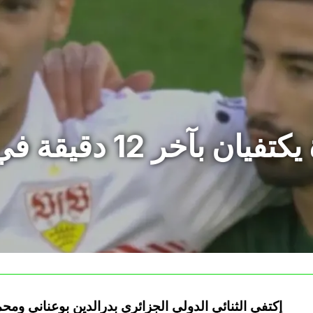
بوعناني وعمورة يكتف