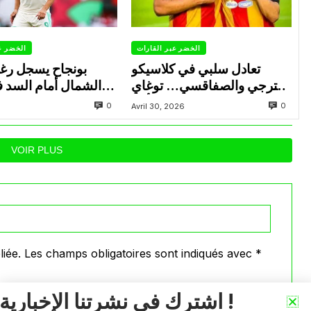
الخضر عبر القارات
الخضر ع
تعادل سلبي في كلاسيكو
بونجاح يسجل رغ
الترجي والصفاقسي… توغاي
الشمال أمام السد 
يهدر ركلة جزاء وبوعالية يتألق
0
0
Avril 30, 2026
VOIR PLUS
iée.
Les champs obligatoires sont indiqués avec
*
اشترك في نشرتنا الإخبارية !