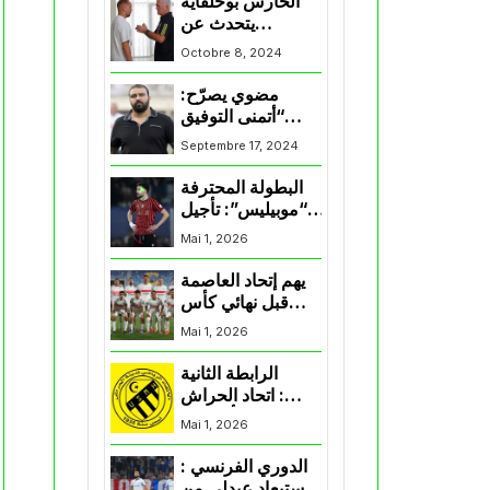
الحارس بوحلفاية
يتحدث عن
طموحاته مع
Octobre 8, 2024
المنتخب و شباب
قسنطينة
مضوي يصرّح:
“أتمنى التوفيق
لممثلي الكرة
Septembre 17, 2024
الجزائرية في
المسابقات القارية”
البطولة المحترفة
“موبيليس”: تأجيل
مباراة إتحاد
Mai 1, 2026
العاصمة وأتلتيك
بارادو
يهم إتحاد العاصمة
قبل نهائي كأس
اكاف : الزمالك
Mai 1, 2026
يسقط بثلاثية أمام
الأهلي
الرابطة الثانية
: اتحاد الحراش
يحسم التأهل إلى
Mai 1, 2026
“البلاي أوف”
الدوري الفرنسي :
استبعاد عبدلي من