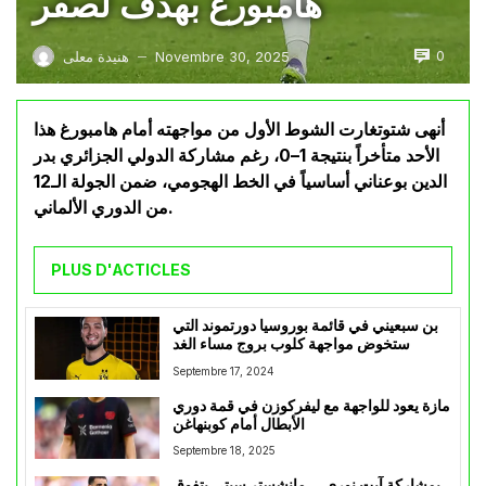
هامبورغ بهدف لصفر
0
Novembre 30, 2025
هنيدة معلى
—
أنهى شتوتغارت الشوط الأول من مواجهته أمام هامبورغ هذا
الأحد متأخراً بنتيجة 1–0، رغم مشاركة الدولي الجزائري بدر
الدين بوعناني أساسياً في الخط الهجومي، ضمن الجولة الـ12
من الدوري الألماني.
PLUS D'ACTICLES
بن سبعيني في قائمة بوروسيا دورتموند التي
ستخوض مواجهة كلوب بروج مساء الغد
Septembre 17, 2024
مازة يعود للواجهة مع ليفركوزن في قمة دوري
الأبطال أمام كوبنهاغن
Septembre 18, 2025
بمشاركة آيت نوري… مانشستر سيتي يتفوق