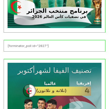
[forminator_poll id="2827"]