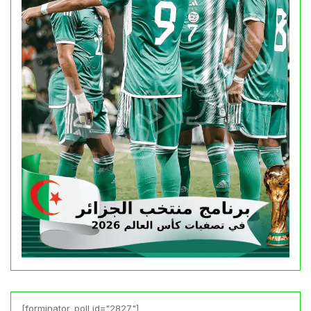
[forminator_poll id="2827"]