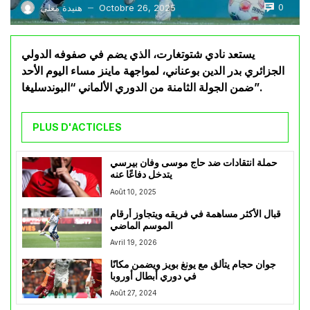
0
Octobre 26, 2025
هنيدة معلى
—
يستعد نادي شتوتغارت، الذي يضم في صفوفه الدولي
الجزائري بدر الدين بوعناني، لمواجهة ماينز مساء اليوم الأحد
ضمن الجولة الثامنة من الدوري الألماني “البوندسليغا”.
PLUS D'ACTICLES
حملة انتقادات ضد حاج موسى وفان بيرسي
يتدخل دفاعًا عنه
Août 10, 2025
قبال الأكثر مساهمة في فريقه ويتجاوز أرقام
الموسم الماضي
Avril 19, 2026
جوان حجام يتألق مع يونغ بويز ويضمن مكانًا
في دوري أبطال أوروبا
Août 27, 2024