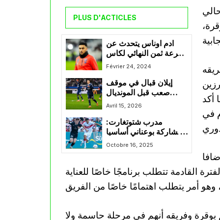
حالي
PLUS D'ACTICLES
قرة،
ادم اوناس يتحدث عن
قرعة ثمن النهائي لكاس
المؤتمر الاوروبي
Février 24, 2024
ريقه
رزين
إيلان قبال في موقف
صعب قبل المونديال
 أكد
بسبب صيامه التهديفي
Avril 15, 2026
م في
وتراجع دوره مع باريس
مدرب شتوتغارت:
أف سي
“مشاركة بوعناني أساسيا
غير مضمونة وهذا هو
Octobre 16, 2025
السبب”
ضافا
ترة القادمة تتطلب برنامجًا خاصًا للعناية
 بوقرة وفريقه أنهم في مرحلة حاسمة ولا