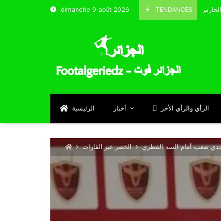
TENDANCES
dimanche 9 août 2026
الحارس بوحلفاية يتحدث عن طموحاته مع المنتخب و شباب قسنطينة
4
Sep
الرأي والرأي الأخر
أخبار
الرئيسية
تحدي صعب أمام السد القطري
الخضر عبر القارات