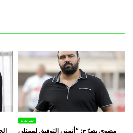
تصريحات
مضوي يصرّح: “أتمنى التوفيق لممثلي
الح