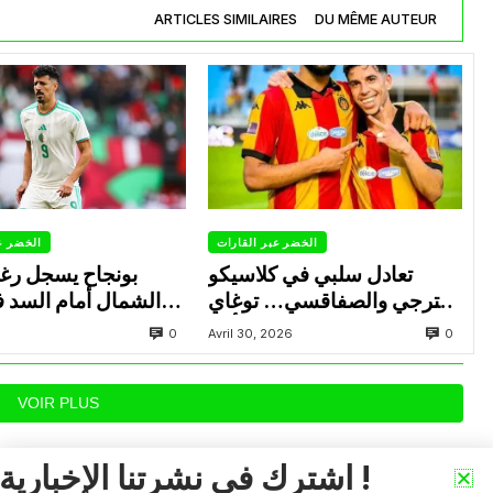
ARTICLES SIMILAIRES
DU MÊME AUTEUR
الخضر عبر القارات
الخضر ع
تعادل سلبي في كلاسيكو
بونجاح يسجل رغ
الترجي والصفاقسي… توغاي
الشمال أمام السد 
يهدر ركلة جزاء وبوعالية يتألق
0
0
Avril 30, 2026
VOIR PLUS
اشترك في نشرتنا الإخبارية !