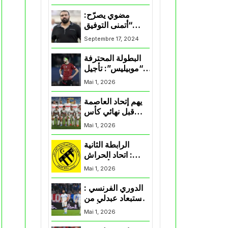
المنتخب و شباب
قسنطينة
مضوي يصرّح:
“أتمنى التوفيق
لممثلي الكرة
Septembre 17, 2024
الجزائرية في
المسابقات القارية”
البطولة المحترفة
“موبيليس”: تأجيل
مباراة إتحاد
Mai 1, 2026
العاصمة وأتلتيك
بارادو
يهم إتحاد العاصمة
قبل نهائي كأس
اكاف : الزمالك
Mai 1, 2026
يسقط بثلاثية أمام
الأهلي
الرابطة الثانية
: اتحاد الحراش
يحسم التأهل إلى
Mai 1, 2026
“البلاي أوف”
الدوري الفرنسي :
استبعاد عبدلي من
قائمة مرسيليا أمام
Mai 1, 2026
نانت