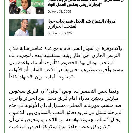
إنجاز تاريخي يعكس العمل الجاد”
Octobre 31, 2025
مروان الشماخ يثير الجدل بتصريحات حول
المنتخب الجزائري
Janvier 28, 2025
وأكد بوقرة أن الجهاز الفني قام بدمج عدة عناصر شابة خلال
التربص الجاري، في إطار رؤية مستقبلية تهدف لتجديد دماء
المنتخب. وقال بهذا الخصوص: “أدرجنا أسماء واعدة مثل
مشيد وأخريب وغيرهم، حتى يشعر اللاعب الشاب أن الأبواب
مفتوحة أمامه، وأن الاجتهاد يُكافأ”.
وفيما يخص التحضيرات، أوضح “بوقي” أن الفريق سيخوض
مبارتين وديتين مباراة امام فريق محلي من الجزائر وأخرى
ضد منتخب موريتانيا المحلي، مشيرًا إلى أن الأولوية في هذه
المرحلة تتمثل في توزيع دقائق اللعب بالتساوي بين اللاعبين.
وقال: “نملك مجموعة واسعة من اللاعبين، ونحرص على أن
يكون كل عنصر جاهزًا بدنيًا وتكتيكيًا لخوض المنافسة”.