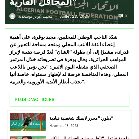
المحافل القارية”
0
Juillet 28, 2025
محمد عزيز بوسعدية
—
شدّد الناخب الوطني للمحليين، مجيد بوقرة، على أهمية
إعطاء الثقة للاعب المحلي ومنحه مساحة للتعبير عن
قدراته، مشيرًا إلى أن بطولة “الشان” تُعدّ فرصة ذهبية لإبراز
المواهب الجزائرية. وقال بوقرة في تصريحاته خلال المرتمر
الصحفي الذي نشطه اليوم الاثنين: “نحن نؤمن باللاعب
المحلي، وهذه المنافسة فرصة له لإظهار مستواه، خاصة أنها
تجذب أنظار الأندية الأوروبية والعربية”.
PLUS D'ACTICLES
ديلور: “محرز لايملك شخصية قيادية”
Novembre 18, 2023
راضية فرتول: “تأهل سيدات الجزائر إلى الكان