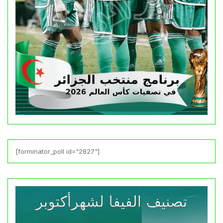
[forminator_poll id="2827"]