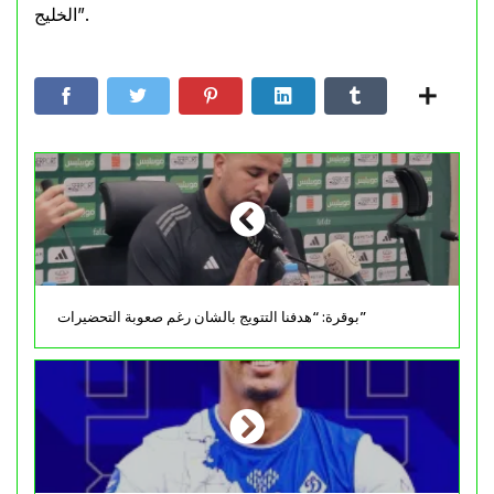
الخليج”.
بوقرة: “هدفنا التتويج بالشان رغم صعوبة التحضيرات”