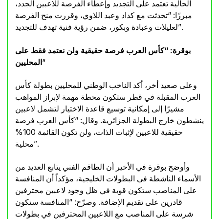
الحالية تعتمد على التجديد وإعطاء الفرصة للاعبين الجدد،
مبرزًا: “تحدثت مع كداد وعبد اللاوي، وقررت منح الفرصة
لعليلات وعبادة وبكور، ضمن رؤية فنية تهدف للتجديد”.
بوقرة: “كأس العرب فرصة حقيقية ولن نعتمد فقط على
“
المحليين
وعلى صعيد أخر، أكد الناخب الوطني للمحليين بطولة كأس
العرب المقبلة في قطر ستكون محطة مهمة لإبراز المواهب
مشيرًا إلى إمكانية توسيع قاعدة الاختيار لتشمل لاعبين
ينشطون خارج البطولة الجزائرية. وقال: “كأس العرب فرصة
حقيقية للاعبين لإثبات الذات، ولن تكون القائمة 100%
محلية”.
وأوضح بوقرة في الأخير أن الطاقم الفني يتابع العديد من
الأسماء الناشطة في البطولات الخليجية، مؤكداً أن المنافسة
على المناصب ستكون قوية في ظل وجود لاعبين محترفين
قادرين على تقديم الإضافة. وصرّح: “المنافسة ستكون
شرسة على المناصب مع اللاعبين المحترفين في بطولات