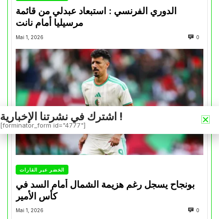
الدوري الفرنسي : استبعاد عبدلي من قائمة
مرسيليا أمام نانت
Mai 1, 2026
0
اشترك في نشرتنا الإخبارية !
[forminator_form id="4777"]
الخضر عبر القارات
بونجاح يسجل رغم هزيمة الشمال أمام السد في
كأس الأمير
Mai 1, 2026
0