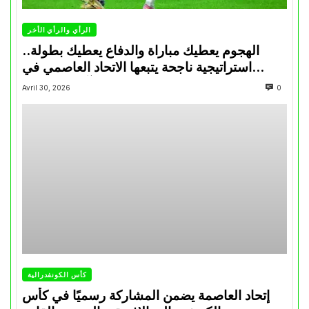
الرأي والرأي الأخر
الهجوم يعطيك مباراة والدفاع يعطيك بطولة..
استراتيجية ناجحة يتبعها الاتحاد العاصمي في
تتويجاته آخر السنوات
Avril 30, 2026
0
كأس الكونفدرالية
إتحاد العاصمة يضمن المشاركة رسميًا في كأس