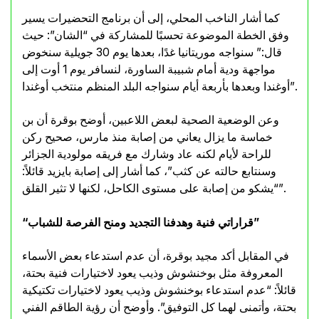
كما أشار الناخب المحلي، إلى أن برنامج التحضيرات يسير
وفق الخطة الموضوعة تحسبًا للمشاركة في “الشان”: حيث
قال:” سنواجه موريتانيا غدًا، بعدها يوم 30 جويلية سنخوض
مواجهة ودية أمام شبيبة الساورة، لنسافر يوم 1 أوت إلى
أوغندا وبعدها بأربعة أيام سنواجه البلد المنظم منتخب أوغندا”.
وعن الوضعية الصحية لبعض اللاعبين، أوضح بوقرة أن بن
خماسة ما يزال يعاني من إصابة منذ مارس، صحيح ركن
للراحة لأيام لكنه عاد وشارك مع فريقه مولودية الجزائر
وسنتابع حالته عن كثب”، كما أشار إلى إصابة بايزيد قائلاً:
“يشكو من إصابة على مستوى الكاحل، لكنها لا تثير القلق”.
“قراراتي فنية وهدفنا التجديد ومنح الفرصة للشباب”
في المقابل أكد مجيد بوقرة، أن عدم استدعاء بعض الأسماء
المعروفة مثل بوخنشوش وذيب يعود لاختيارات فنية بحتة،
قائلاً: “عدم استدعاء بوخنشوش وذيب يعود لاختيارات تكتيكية
بحتة، وأتمنى لهما كل التوفيق”. وأوضح أن رؤية الطاقم الفني