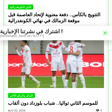
كأس الكونفدرالية
التتويج بالكأس.. دفعة معنوية لإتحاد العاصمة قبل
موقعة الزمالك في نهائي الكونفدرالية
Avril 30, 2026
0
اشترك في نشرتنا الإخبارية !
[forminator_form id="4777"]
الرأي والرأي الأخر
للموسم الثاني تواليا.. شباب بلوزداد دون ألقاب
Avril 30, 2026
0