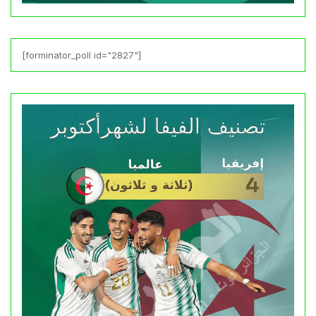
[forminator_poll id="2827"]