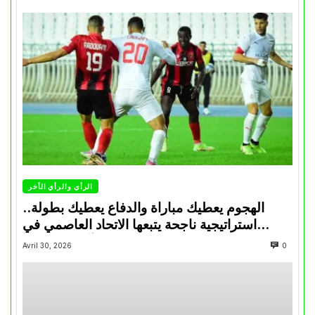
الرأي والرأي الأخر
الهجوم يعطيك مباراة والدفاع يعطيك بطولة..
استراتيجية ناجحة يتبعها الاتحاد العاصمي في
تتويجاته آخر السنوات
Avril 30, 2026
0