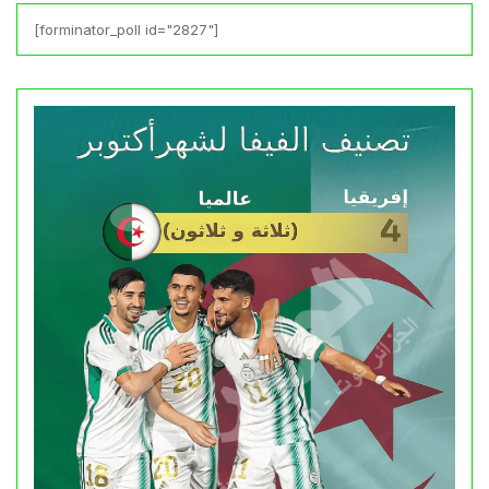
[forminator_poll id="2827"]