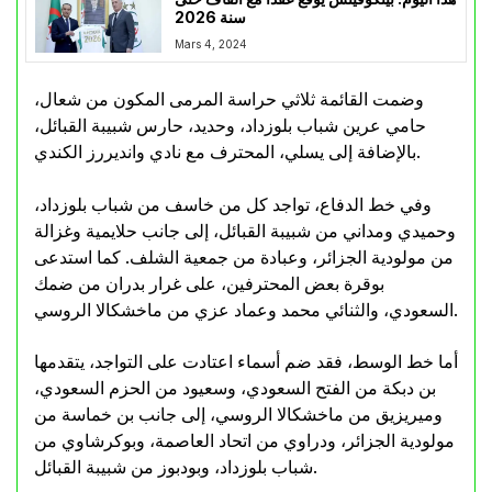
سنة 2026
Mars 4, 2024
وضمت القائمة ثلاثي حراسة المرمى المكون من شعال،
حامي عرين شباب بلوزداد، وحديد، حارس شبيبة القبائل،
بالإضافة إلى يسلي، المحترف مع نادي وانديررز الكندي.
وفي خط الدفاع، تواجد كل من خاسف من شباب بلوزداد،
وحميدي ومداني من شبيبة القبائل، إلى جانب حلايمية وغزالة
من مولودية الجزائر، وعبادة من جمعية الشلف. كما استدعى
بوقرة بعض المحترفين، على غرار بدران من ضمك
السعودي، والثنائي محمد وعماد عزي من ماخشكالا الروسي.
أما خط الوسط، فقد ضم أسماء اعتادت على التواجد، يتقدمها
بن دبكة من الفتح السعودي، وسعيود من الحزم السعودي،
وميريزيق من ماخشكالا الروسي، إلى جانب بن خماسة من
مولودية الجزائر، ودراوي من اتحاد العاصمة، وبوكرشاوي من
شباب بلوزداد، وبودبوز من شبيبة القبائل.