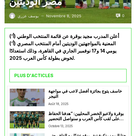
مصر الوديتين
0
Novembre 8, 2025
يوسف عزري
—
أعلن المدرب مجيد بوقرة عن قائمة المنتخب الوطني (أ’)
المعنية بالمواجهتين الوديتين أمام المنتخب المصري (أ’)
يومي 14 و17 نوفمبر الجاري في القاهرة، وذلك استعدادًا
لخوض بطولة كأس العرب 2025.
PLUS D'ACTICLES
خاسف يتوج بجائزة أفضل لاعب في مواجهة
النيجر
Août 18, 2025
بوقرة ولاعبو الخضر المحليين: “هدفنا الحفاظ
على لقب كأس العرب و سنواصل التحضير
جيدا لهذا الاستحقاق”
Octobre 13, 2025
هذا اليوم: بيتكوفيتش يوقع عقدًا مع الفاف حتى