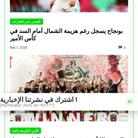
الخضر عبر القارات
بونجاح يسجل رغم هزيمة الشمال أمام السد في
كأس الأمير
Mai 1, 2026
0
اشترك في نشرتنا الإخبارية !
[forminator_form id="4777"]
كأس الكونفدرالية