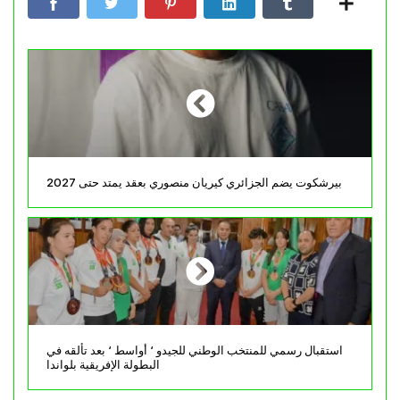
بيرشكوت يضم الجزائري كيريان منصوري بعقد يمتد حتى 2027
استقبال رسمي للمنتخب الوطني للجيدو ‘ أواسط ‘ بعد تألقه في
البطولة الإفريقية بلواندا