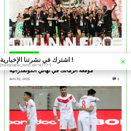
كأس الكونفدرالية
اشترك في نشرتنا الإخبارية !
التتويج بالكأس.. دفعة معنوية لإتحاد العاصمة قبل
[forminator_form id="4777"]
موقعة الزمالك في نهائي الكونفدرالية
Avril 30, 2026
0