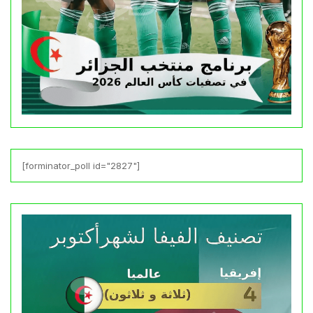
[forminator_poll id="2827"]