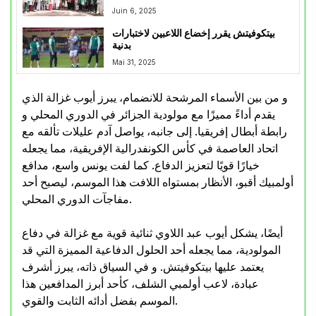
حمود”
Juin 6, 2025
بيتكوفيتش يقرر إخضاع اللاعبين لاختبارات
بدنية
Mai 31, 2025
و من بين الأسماء المرشحة للانضمام، يبرز أيوب غزالة الذي
يقدم أداءً مميزًا مع مولودية الجزائر في الدوري المحلي و
رابطة أبطال إفريقيا. إلى جانبه، يواصل آدم عليلات تألقه مع
اتحاد العاصمة في كأس الكونفدرالية الإفريقية، مما يجعله
خيارًا قويًا لتعزيز الدفاع. كما لفت يونس واسع، مدافع
أولمبيك أقبو، الأنظار بمستواه اللافت هذا الموسم، ليصبح أحد
مفاجآت الدوري المحلي.
أيضًا، يشكل أيوب عبد اللاوي ثنائية قوية مع غزالة في دفاع
المولودية، مما يجعله أحد الحلول الدفاعية المميزة التي قد
يعتمد عليها بيتكوفيتش. و في السياق ذاته، يبرز أشرف
عبادة، لاعب أولمبي الشلف، كأحد أبرز المدافعين هذا
الموسم بفضل أدائه الثابت والقوي.