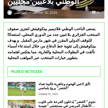
الوطني بلاعبين محليين
0
Janvier 15, 2025
أمير تليلي
—
يسعى الناخب الوطني فلاديمير بيتكوفيتش لتعزيز صفوف
المنتخب الجزائري بلاعبين جدد من الدوري المحلي، استعدادًا
للتوقف الدولي المقرر في شهر مارس المقبل. و يهدف
بيتكوفيتش إلى تقوية خط الدفاع من خلال استدعاء أسماء
تألقت في البطولات المحلية والقارية، مما يعكس اهتمامه
بتطوير خيارات المنتخب عبر المواهب المحلية.
PLUS D'ACTICLES
تألق لاعبي الهجوم وجاهزية غالبية تعداد
“الخضر” يريح بلماضي
Octobre 10, 2023
نجوم ” الخضر” يُدخلون الفرحة على قلوب
الأطفال المرضى في مستشفى “نفيسة