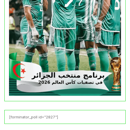
[forminator_poll id="2827"]