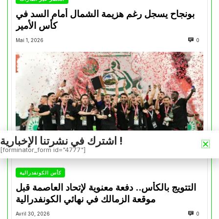
بونجاح يسجل رغم هزيمة الشمال أمام السد في
كأس الأمير
Mai 1, 2026
0
اشترك في نشرتنا الإخبارية !
[forminator_form id="4777"]
كأس الكونفدرالية
التتويج بالكأس.. دفعة معنوية لإتحاد العاصمة قبل
موقعة الزمالك في نهائي الكونفدرالية
Avril 30, 2026
0