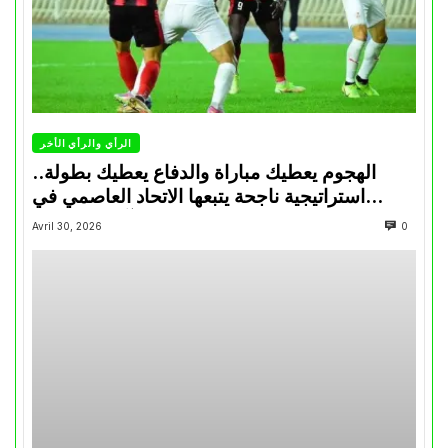
الرأي والرأي الأخر
الهجوم يعطيك مباراة والدفاع يعطيك بطولة..
استراتيجية ناجحة يتبعها الاتحاد العاصمي في
تتويجاته آخر السنوات
Avril 30, 2026
0