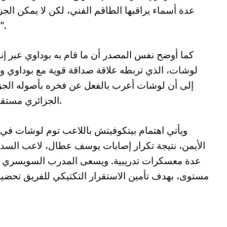
عدة أسماء يراقبها الطاقم الفني، لكن لا يمكن الجزم
تعتمد على تطورات كثيرة مع مرور الوقت”.
كما أوضح نفس المصدر أن ما قام به بوداوي عبر إنست
لوشات، الذي تربطه علاقة صداقة قوية مع بوداوي وبد
إلى أن لوشات أعرب بالفعل عن فخره بأصوله الجزا
الجزائري مستقبلاً، إن لقي تواصلاً جاداً من المعنيين بالأمر.
ويأتي اهتمام بيتكوفيتش باللاعب توم لوشات في
الأيمن، نتيجة تكرار إصابات يوسف عطال، لاعب السد
عدة معسكرات تدريبية. ويسعى المدرب السويسري ل