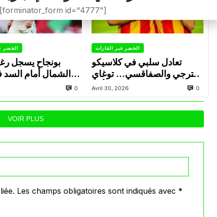
[forminator_form id="4777"]
الخضر عبر القارات
الخضر ع
تعادل سلبي في كلاسيكو
بونجاح يسجل رغ
الترجي والصفاقسي… توغاي
الشمال أمام السد 
يهدر ركلة جزاء وبوعالية يتألق
0
0
Avril 30, 2026
VOIR PLUS
iée.
Les champs obligatoires sont indiqués avec
*