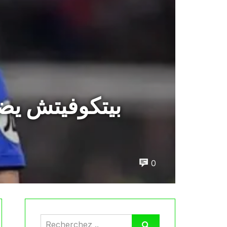
بيتكوفيتش يضع
0