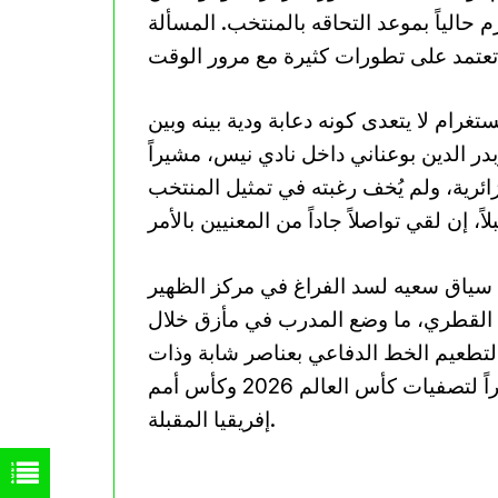
 حالياً بموعد التحاقه بالمنتخب. المسألة
غرام لا يتعدى كونه دعابة ودية بينه وبين
ر الدين بوعناني داخل نادي نيس، مشيراً
ئرية، ولم يُخف رغبته في تمثيل المنتخب
 سياق سعيه لسد الفراغ في مركز الظهير
 القطري، ما وضع المدرب في مأزق خلال
تطعيم الخط الدفاعي بعناصر شابة وذات
مستوى، بهدف تأمين الاستقرار التكتيكي للفريق تحضيراً لتصفيات كأس العالم 2026 وكأس أمم
إفريقيا المقبلة.