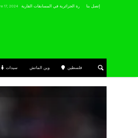
مضوي يصرّح: “أتمنى التوفيق لممثلي الكرة الجزائرية في المسابقات القارية”
إتصل بنا
فلسطين
وين الماتش
سيدات