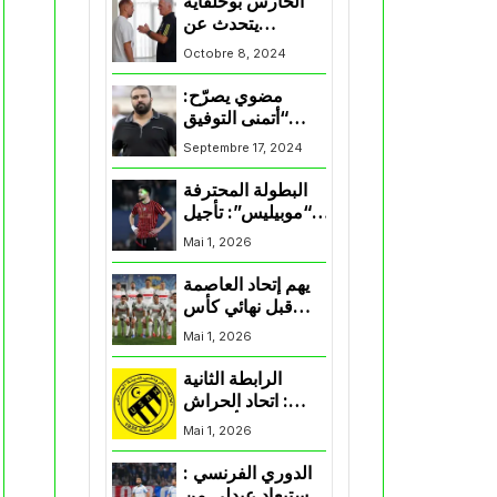
الحارس بوحلفاية
يتحدث عن
طموحاته مع
Octobre 8, 2024
المنتخب و شباب
قسنطينة
مضوي يصرّح:
“أتمنى التوفيق
لممثلي الكرة
Septembre 17, 2024
الجزائرية في
المسابقات القارية”
البطولة المحترفة
“موبيليس”: تأجيل
مباراة إتحاد
Mai 1, 2026
العاصمة وأتلتيك
بارادو
يهم إتحاد العاصمة
قبل نهائي كأس
اكاف : الزمالك
Mai 1, 2026
يسقط بثلاثية أمام
الأهلي
الرابطة الثانية
: اتحاد الحراش
يحسم التأهل إلى
Mai 1, 2026
“البلاي أوف”
الدوري الفرنسي :
استبعاد عبدلي من