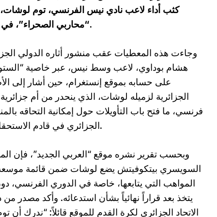
كثب أداء لاعب نادي نيس الفرنسي، توم لوشات، ت
“محاربي الصحراء”، في حال واصل التألق بنفس الوتيرة مع فريقه.
وجاءت هذه المعطيات عقب منشور أثاره الدولي الجز
هشام بوداوي، لاعب وسط نيس، عبر خاصية “الستو
على حسابه بموقع إنستغرام، حين أشار إلى ال
الجزائرية لزميله لوشات، الذي ينحدر من أم جزائرية
فرنسي، ما فتح باب التأويلات حول إمكانية التحاقه بالم
الجزائري في قادم الاستحقاقات.
وبحسب تقرير نشره موقع “العربي الجديد”، فإن ال
السويسري بيتكوفيتش يضع لوشات ضمن قائمة موسعة
المواهب التي يتابعها، خاصة في الدوري الفرنسي، دو
يتخذ بعد قراراً نهائياً بشأن استدعائه. وأكد مصدر من 
الاتحاد الجزائري لكرة القدم للموقع قائلاً: “ندرك أن 