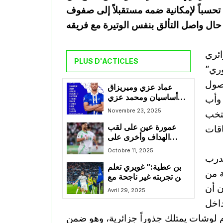
حسباً لإمكانية ضمه مستقبلاً إلى صفوف
ائري
PLUS D'ACTICLES
ري”
أصول
عماد عزي وميريزاق
أساسيان ومحمد عزي
 وأب
احتياطي في مواجهة
Novembre 23, 2025
نتخب
ماخاشكالا ودينامو موسكو
عمورة عين على لقب
في الدوري الروسي
الهداف وأخرى على
تحطيم رقمي سليماني
Octobre 11, 2025
مدرب
وماجر
بن عطية:” غويري تعلم
 من
من تجربته غير ناجحة مع
ن أن
رين”
Avril 29, 2025
داخل
توم لوشات يمتلك جذوراً جزائرية، وهو ضمن