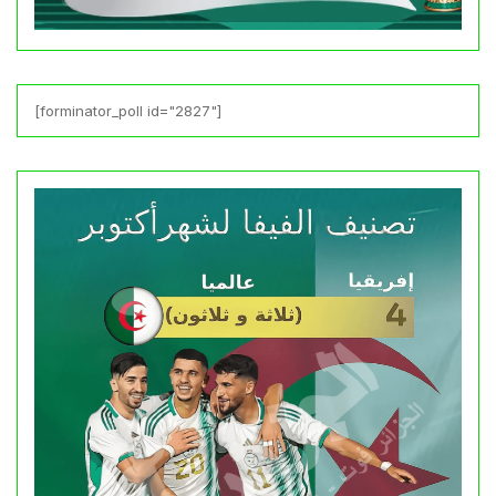
[forminator_poll id="2827"]