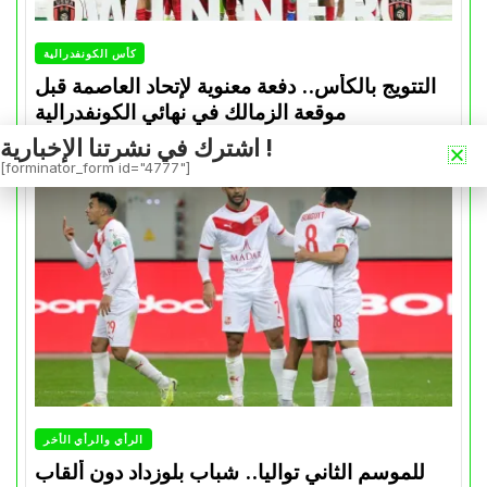
كأس الكونفدرالية
التتويج بالكأس.. دفعة معنوية لإتحاد العاصمة قبل
موقعة الزمالك في نهائي الكونفدرالية
اشترك في نشرتنا الإخبارية !
Avril 30, 2026
0
[forminator_form id="4777"]
الرأي والرأي الأخر
للموسم الثاني تواليا.. شباب بلوزداد دون ألقاب