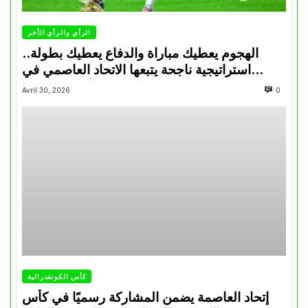
الرأي والرأي الأخر
الهجوم يعطيك مباراة والدفاع يعطيك بطولة..
استراتيجية ناجحة يتبعها الاتحاد العاصمي في
تتويجاته آخر السنوات
Avril 30, 2026
0
كأس الكونفدرالية
إتحاد العاصمة يضمن المشاركة رسميًا في كأس