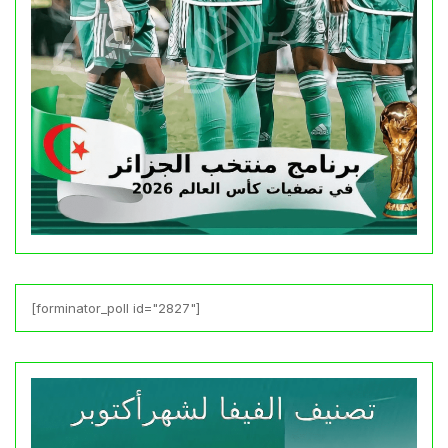
[forminator_poll id="2827"]