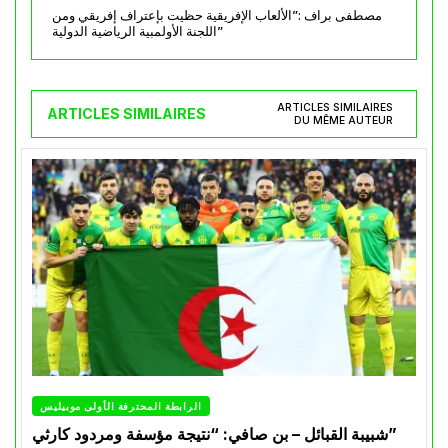
مصطفى براف :”الألعاب الإفريقية حظيت بإعتراف إفريقي ومن
اللجنة الأولمبية الرياضية الدولية”
ARTICLES SIMILAIRES
ARTICLES SIMILAIRES
DU MÊME AUTEUR
الرابطة المحترفة الأولى موبيليس
شبيبة القبائل – بن صافي: “نتيجة مؤسفة ومردود كارثي”