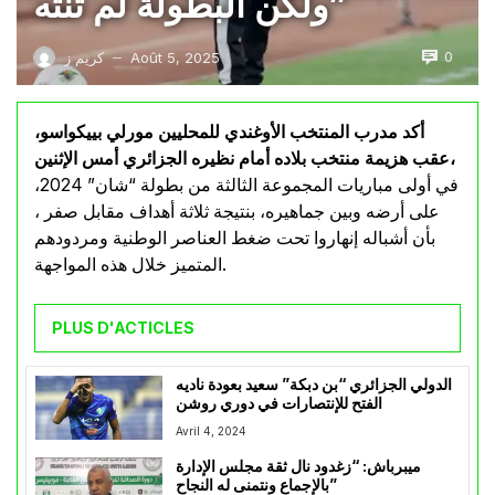
ولكن البطولة لم تنته”
0
Août 5, 2025
كريم ز
—
أكد مدرب المنتخب الأوغندي للمحليين مورلي بييكواسو،
عقب هزيمة منتخب بلاده أمام نظيره الجزائري أمس الإثنين،
في أولى مباريات المجموعة الثالثة من بطولة “شان” 2024،
على أرضه وبين جماهيره، بنتيجة ثلاثة أهداف مقابل صفر ،
بأن أشباله إنهاروا تحت ضغط العناصر الوطنية ومردودهم
المتميز خلال هذه المواجهة.
PLUS D'ACTICLES
الدولي الجزائري “بن دبكة” سعيد بعودة ناديه
الفتح للإنتصارات في دوري روشن
Avril 4, 2024
ميبرباش: “زغدود نال ثقة مجلس الإدارة
بالإجماع ونتمنى له النجاح”