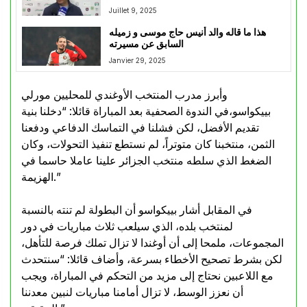
Juillet 9, 2025
هذا ما قاله والد أنيس حاج موسى و زميله
السابق عن مسيرته
Janvier 29, 2025
وأبرز مدرب المنتخب الأوغندي للمحليين مورلي
بييكواسو،في الندوة الصحفية بعد المباراة قائلا: “دخلنا بنية
تقديم الأفضل، لكن فشلنا في التماسك الدفاعي ودفعنا
الثمن، منتخبنا كان متوتراً، لم نستطع تنفيذ التحولات، وكان
الضغط الذي سلطه منتخب الجزائر علينا عاملا حاسما في
الهزيمة.”
في المقابل أشار بييكواسو أن البطولة لم تنته بالنسبة
لمنتخب بلده، الذي سيلعب ثلاث مباريات في دور
المجموعات، ملمحا إلى أن أوغندا لا تزال تملك فرصة للتأهل،
لكن بشرط تصحيح الأخطاء بسرعة، وأضاف قائلا: “سنتحدث
مع اللاعبين نحتاج إلى مزيد من التحكم في المباراة، ويجب
أن نعزز الوسط، لا تزال أمامنا مباريات لنبين معدننا