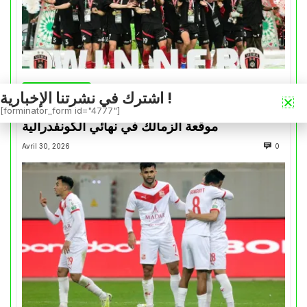
كأس الكونفدرالية
اشترك في نشرتنا الإخبارية !
التتويج بالكأس.. دفعة معنوية لإتحاد العاصمة قبل
[forminator_form id="4777"]
موقعة الزمالك في نهائي الكونفدرالية
Avril 30, 2026
0