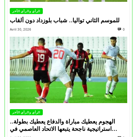
الرأي والرأي الأخر
للموسم الثاني تواليا.. شباب بلوزداد دون ألقاب
Avril 30, 2026
0
الرأي والرأي الأخر
الهجوم يعطيك مباراة والدفاع يعطيك بطولة..
استراتيجية ناجحة يتبعها الاتحاد العاصمي في
تتويجاته آخر السنوات