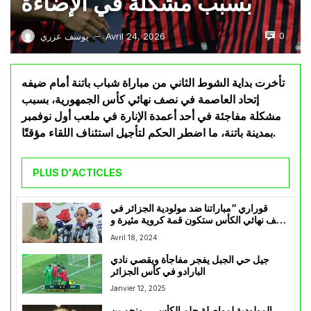
بسبب مشكلة في الإضاءة
0
Avril 24, 2026
يوسف عزري
—
تأخرت بداية الشوط الثاني من مباراة شباب باتنة أمام ضيفه
إتحاد العاصمة في نصف نهائي كأس الجمهورية، بسبب
مشكلة مفاجئة في أحد أعمدة الإنارة في ملعب أول نوفمبر
بمدينة باتنة، ما اضطر الحكم لتأجيل استئناف اللقاء مؤقتًا.
PLUS D'ACTICLES
قوراري “مباراتنا ضد مولودية الجزائر في
نصف نهائي الكأس ستكون قمة كروية مثيرة و
قوية”
Avril 18, 2024
جيل حي الجبل يفجر مفاجأة ويقصي نادي
البارادو في كأس الجزائر
Janvier 12, 2025
المولودية لمواصلة حلم الكأس… ونجم بن