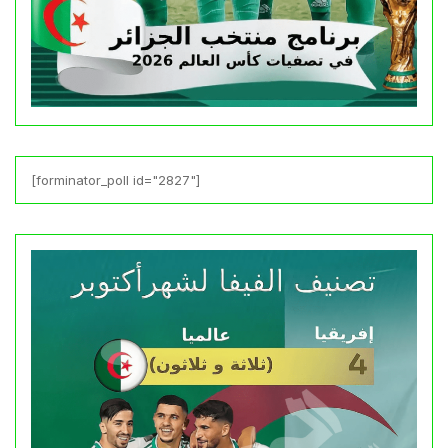
[forminator_poll id="2827"]