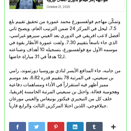
Octobre 21, 2025
وتمكّن مهاجم فولفسبورغ محمد عمورة من تحقيق تقييم بلغ
7.5، ليحل في المركز 24 ضمن الترتيب العام، ويصبح ثاني
أفضل لاعب افريقي في الدوري بعد الغيني سيرهو غيراسي،
الذي جاء تاسعاً بتقييم 7.30. ولفت عمورة الأنظار بقوة في
موسمه الأول مع فولفسبورغ، بتسجيله 10 أهداف وصناعته
لـ12 هدفاً في 31 مباراة خاضها.
من جانبه، جاء المدافع الأيسر لنادي بوروسيا دورتموند، رامي
بن سبعيني، في المرتبة 78 بتقييم قدره 6.82، بعد موسم
مميز أظهر فيه استقراراً في الأداء ومساهمات دفاعية
وهجومية فعالة. واحتل بن سبعيني المرتبة الخامسة إفريقيا،
خلف كل من النيجيري فيكتور بونيفاس والغيني مورغان
جيلافوجي، اللذين احتلا المركزين الثالث والرابع قارياً.