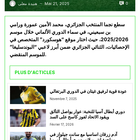
0
Mai 21, 2025
هنيدة معلى
—
سطع نجما المنتخب الجزائري، محمد الأمين عمورة ورامي
بن سبعيني، في سماء الدوري الألماني خلال موسم
2025/2026، حيث اختار موقع “هوسكورد” المتخصص في
الإحصائيات، الثنائي الجزائري ضمن أبرز لاعبي “البوندسليغا”
للموسم المنقضي.
PLUS D'ACTICLES
عودة قوية لرفيق غيتان في الدوري البرتغالي
Novembre 7, 2025
دوري أبطال آسيا للنخبة: عوار يواصل التألق
ويقود الاتحاد لفوز كاسح على السد
Février 17, 2026
آدم زرقان اساسيا مع سانت جيلواز في
مواجهة إنتر ميلانو بدوري أبطال أوروبا