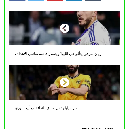
ريان شرقي يتألق في الليغ1 ويتصدر قائمة صانعي الأهداف
مارسيليا يدخل سباق التعاقد مع آيت نوري