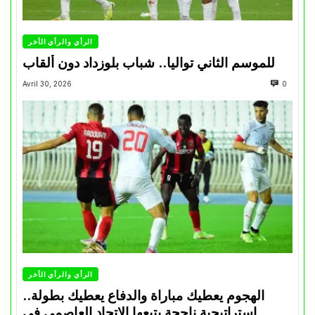
الرأي والرأي الأخر
للموسم الثاني تواليا.. شباب بلوزداد دون ألقاب
Avril 30, 2026
0
الرأي والرأي الأخر
الهجوم يعطيك مباراة والدفاع يعطيك بطولة..
استراتيجية ناجحة يتبعها الاتحاد العاصمي في