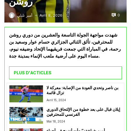
روشن
0
Avril 8, 2026
أمير تليلي
—
شهدت مواجهة الجولة التاسعة والعشرين من دوري روشن
للمحترفين، تألق الثنائي الجزائري حسام عوار وسعيد بن
رحمة، في المباراة التي جمعت فريقيهما الإتحاد وضيفه نيوم،
مساء اليوم على أرضية ملعب الإنماء بمدينة جدة.
PLUS D'ACTICLES
بن ناصر وتحدي العودة من الإصابة: معركة لا
تزال قائمة
Avril 15, 2024
إيلان قبال على بعد خطوة من الإلتحاق الدوري
الفرنسي للمحترفين
Mai 18, 2024
أمين شياخة: “بدأت أندمج في أجواء