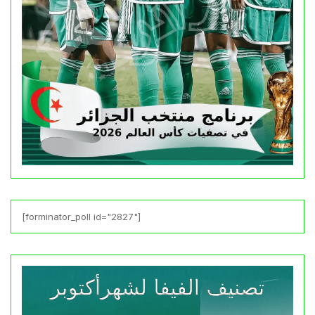
[forminator_poll id="2827"]