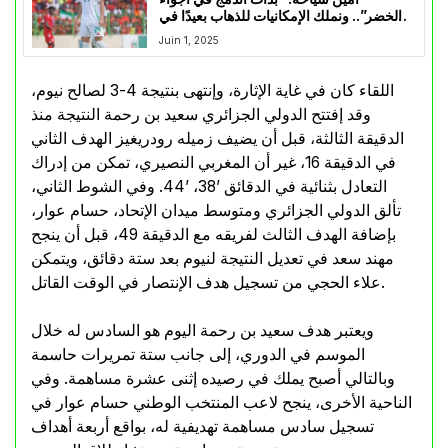
“الخضر”.. ونملك الإمكانيات للذهاب بعيدًا في
“الكان””
Juin 1, 2025
اللقاء كان في غاية الإثارة، وإنتهى بنتيجة 4-3 لصالح نيوم،
وقد إفتتح الدولي الجزائري سعيد بن رحمة النتيجة منذ
الدقيقة الثالثة، قبل أن يضيف زميله رودريغيز الهدف الثاني
في الدقيقة 16، غير أن المغربي النصيري، تمكن من إدراك
التعادل بثنائية في الدقائق ’38، ’44. وفي الشوط الثاني،
تألق الدولي الجزائري ومتوسط ميدان الإتحاد، حسام عوار،
بإضافة الهدف الثالث لفريقه مع الدقيقة 49، قبل أن ينجح
مهند سعد في تعديل النتيجة لنيوم بعد ستة دقائق، ويتمكن
علاء الحجي من تسجيل هدف الإنتصار في الوقت القاتل.
ويعتبر هدف سعيد بن رحمة اليوم هو السادس له خلال
الموسم في الدوري، إلى جانب ستة تمريرات حاسمة
وبالتالي أصبح يملك في رصيده إثنى عشرة مساهمة. وفي
الناحية الأخرى، ينجح لاعب المنتخب الوطني حسام عوار في
تسجيل سادس مساهمة تهديفية له، بواقع أربعة أهداف