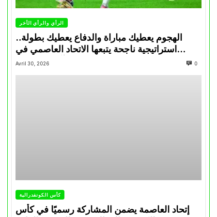
الرأي والرأي الأخر
الهجوم يعطيك مباراة والدفاع يعطيك بطولة..
استراتيجية ناجحة يتبعها الاتحاد العاصمي في
تتويجاته آخر السنوات
Avril 30, 2026
0
كأس الكونفدرالية
إتحاد العاصمة يضمن المشاركة رسميًا في كأس