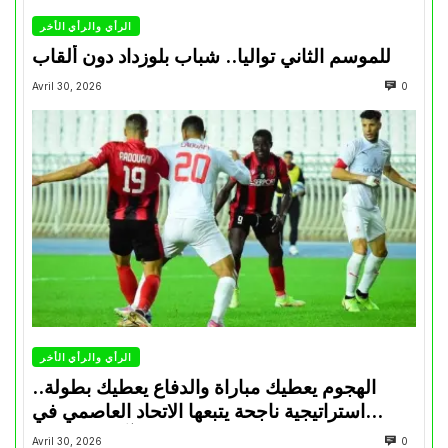
الرأي والرأي الأخر
للموسم الثاني تواليا.. شباب بلوزداد دون ألقاب
Avril 30, 2026
0
الرأي والرأي الأخر
الهجوم يعطيك مباراة والدفاع يعطيك بطولة..
استراتيجية ناجحة يتبعها الاتحاد العاصمي في
تتويجاته آخر السنوات
Avril 30, 2026
0