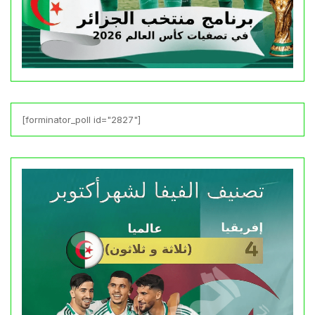
[forminator_poll id="2827"]