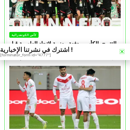
كأس الكونفدرالية
التتويج بالكأس.. دفعة معنوية لإتحاد العاصمة قبل
اشترك في نشرتنا الإخبارية !
موقعة الزمالك في نهائي الكونفدرالية
[forminator_form id="4777"]
Avril 30, 2026
0