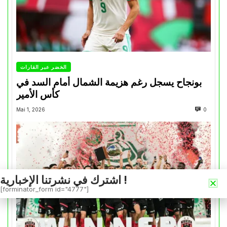
الخضر عبر القارات
بونجاح يسجل رغم هزيمة الشمال أمام السد في
كأس الأمير
Mai 1, 2026
0
اشترك في نشرتنا الإخبارية !
[forminator_form id="4777"]