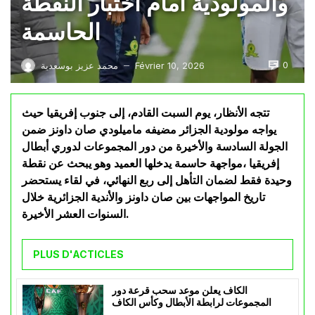
والمولودية أمام اختبار النقطة
الحاسمة
0
Février 10, 2026
محمد عزيز بوسعدية
—
تتجه الأنظار، يوم السبت القادم، إلى جنوب إفريقيا حيث
يواجه مولودية الجزائر مضيفه ماميلودي صان داونز ضمن
الجولة السادسة والأخيرة من دور المجموعات لدوري أبطال
إفريقيا ،مواجهة حاسمة يدخلها العميد وهو يبحث عن نقطة
وحيدة فقط لضمان التأهل إلى ربع النهائي، في لقاء يستحضر
تاريخ المواجهات بين صان داونز والأندية الجزائرية خلال
السنوات العشر الأخيرة.
PLUS D'ACTICLES
الكاف يعلن موعد سحب قرعة دور
المجموعات لرابطة الأبطال وكأس الكاف