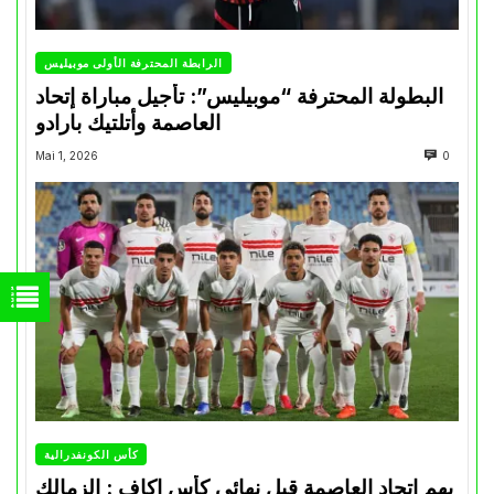
الرابطة المحترفة الأولى موبيليس
البطولة المحترفة “موبيليس”: تأجيل مباراة إتحاد
العاصمة وأتلتيك بارادو
Mai 1, 2026
0
كأس الكونفدرالية
يهم إتحاد العاصمة قبل نهائي كأس اكاف : الزمالك