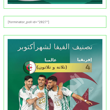
[forminator_poll id="2827"]