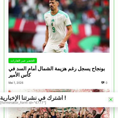
الخضر عبر القارات
بونجاح يسجل رغم هزيمة الشمال أمام السد في
كأس الأمير
Mai 1, 2026
0
اشترك في نشرتنا الإخبارية !
[forminator_form id="4777"]