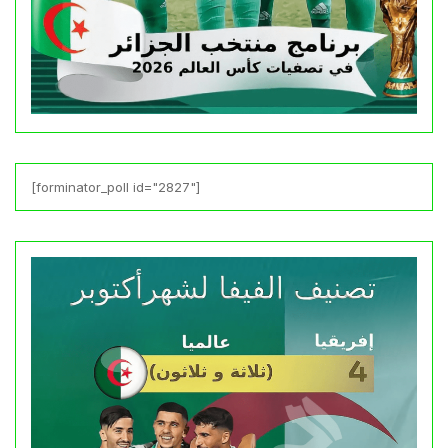
[forminator_poll id="2827"]