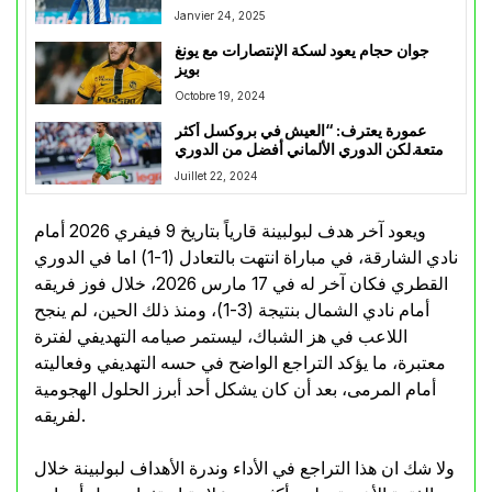
Janvier 24, 2025
جوان حجام يعود لسكة الإنتصارات مع يونغ
بويز
Octobre 19, 2024
عمورة يعترف: “العيش في بروكسل أكثر
متعة لكن الدوري الألماني أفضل من الدوري
البلجيكي”
Juillet 22, 2024
ويعود آخر هدف لبولبينة قارياً بتاريخ 9 فيفري 2026 أمام
نادي الشارقة، في مباراة انتهت بالتعادل (1-1) اما في الدوري
القطري فكان آخر له في 17 مارس 2026، خلال فوز فريقه
أمام نادي الشمال بنتيجة (3-1)، ومنذ ذلك الحين، لم ينجح
اللاعب في هز الشباك، ليستمر صيامه التهديفي لفترة
معتبرة، ما يؤكد التراجع الواضح في حسه التهديفي وفعاليته
أمام المرمى، بعد أن كان يشكل أحد أبرز الحلول الهجومية
لفريقه.
ولا شك ان هذا التراجع في الأداء وندرة الأهداف لبولبينة خلال