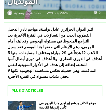
المونديال
0
Avril 27, 2026
محمد عزيز بوسعدية
—
يُثير الدولي الجزائري عادل بولبينة، مهاجم نادي الدحيل
القطري، العديد من التساؤلات في الفترة الأخيرة، بعد
التراجع الملحوظ في مستواه الهجومي وفعاليته أمام
المرمى، رغم الأرقام التي حققها هذا الموسم فقد سجل
اللاعب 12 هدفاً في 29 مباراة بمختلف المسابقات، منها 5
أهداف في الدوري القطري، و6 أهداف في دوري أبطال آسيا
للنخبة، إضافة إلى هدف في الأدوار التمهيدية لنفس
المنافسة، وهي حصيلة تعكس مساهمته الهجومية لكنها لا
تخفي تذبذب مستواه في الفترة الأخيرة.
PLUS D'ACTICLES
موقع الكاف يرشح إبراهيم مازا للبروز في
كأس إفريقيا القادمة