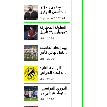
المنتخب و شباب
قسنطينة
مضوي يصرّح:
“أتمنى التوفيق
لممثلي الكرة
Septembre 17, 2024
الجزائرية في
المسابقات القارية”
البطولة المحترفة
“موبيليس”: تأجيل
مباراة إتحاد
Mai 1, 2026
العاصمة وأتلتيك
بارادو
يهم إتحاد العاصمة
قبل نهائي كأس
اكاف : الزمالك
Mai 1, 2026
يسقط بثلاثية أمام
الأهلي
الرابطة الثانية
: اتحاد الحراش
يحسم التأهل إلى
Mai 1, 2026
“البلاي أوف”
الدوري الفرنسي :
استبعاد عبدلي من
قائمة مرسيليا أمام
Mai 1, 2026
نانت