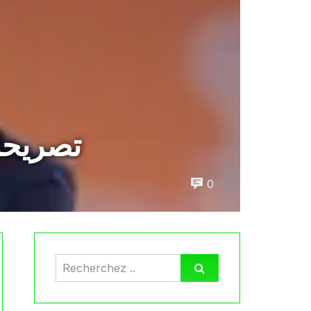
تصريحا
0