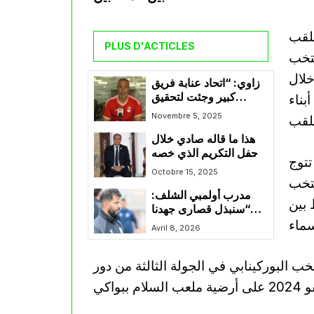
للقب
PLUS D'ACTICLES
نتخب
خلال
زاوي: “اتحاد عنابة فريق
كبير وجئت لتحقيق
بناء
الصعود’
Novembre 5, 2025
للقب
هذا ما قاله صادي خلال
حفل التكريم الذي خصه
تتوج
رئيس الجمهورية بلاعبي
Octobre 15, 2025
نتخب
المنتخب
مدرب أولمبي الشلف:
 بين
“سنبذل قصارى جهدنا
سماء
للعودة بنتيجة إيجابية
Avril 8, 2026
وإنهاء الموسم بقوة”
ب البوركينابي في الجولة الثالثة من دور