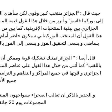
حيث قال : “الجزائر منتخب كبير وقوي لكن سأهدي ا
إلى بوركينا فاسو” و أبرز من خلال هذا القول قيمة الم
الجزائري بين بيقية المنتخبات الإفريقية. كما بين من 
هذا القول أن المنتخب البوركينابي سيكون حاضر أمام أ
بلماضي و يسعى لتحقيق الفوز و يسعى إلى الفوز با
قال أيصا : ” الجزائر تمتلك تشكيلة قوية وممكن أن 
باللقب” كما أثنى من خلال هذا القول على عناصر الم
الجزائري و قوتها في جميع المراكز و التفاهم و الترابط
جميع الأ
و الجدير بالذكر ان ثعالب الصحراء سيواجهون المنتخ
المجموعات يوم 20 جانفو 2024 على أرضية ملعب السلام ببواكي