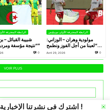
الرابطة المحترفة الأولى موبيليس
الرابطة المحترفة الأو
مولودية وهران – الوزاني:
شبيبة القبائل – ب
“لعبنا من أجل الفوز ونطمح
“نتيجة مؤسفة ومردود كارثي”
لإنهاء الموسم في البوديوم”
0
0
026
Avril 29, 2026
VOIR PLUS
اشترك في نشرتنا الإخبارية !
iée.
Les champs obligatoires sont indiqués avec
*