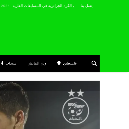
مضوي يصرّح: “أتمنى التوفيق لممثلي الكرة الجزائرية في المسابقات القارية”
إتصل بنا
J
فلسطين
وين الماتش
سيدات