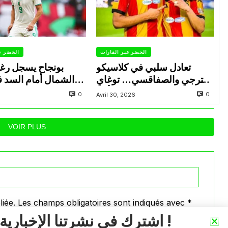
الخضر عبر القارات
الخضر ع
تعادل سلبي في كلاسيكو
بونجاح يسجل رغ
الترجي والصفاقسي… توغاي
الشمال أمام السد 
يهدر ركلة جزاء وبوعالية يتألق
0
0
Avril 30, 2026
VOIR PLUS
iée.
Les champs obligatoires sont indiqués avec
*
اشترك في نشرتنا الإخبارية !