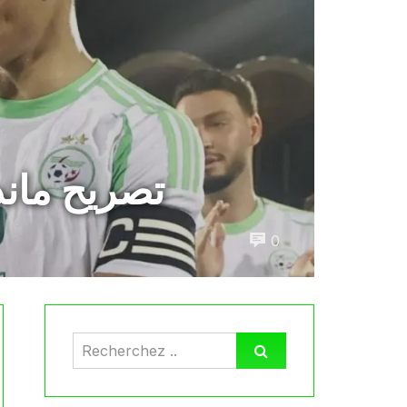
تصريح ماندي ع
0