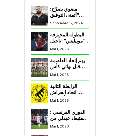
المنتخب و شباب
قسنطينة
مضوي يصرّح:
“أتمنى التوفيق
لممثلي الكرة
Septembre 17, 2024
الجزائرية في
المسابقات القارية”
البطولة المحترفة
“موبيليس”: تأجيل
مباراة إتحاد
Mai 1, 2026
العاصمة وأتلتيك
بارادو
يهم إتحاد العاصمة
قبل نهائي كأس
اكاف : الزمالك
Mai 1, 2026
يسقط بثلاثية أمام
الأهلي
الرابطة الثانية
: اتحاد الحراش
يحسم التأهل إلى
Mai 1, 2026
“البلاي أوف”
الدوري الفرنسي :
استبعاد عبدلي من
قائمة مرسيليا أمام
Mai 1, 2026
نانت