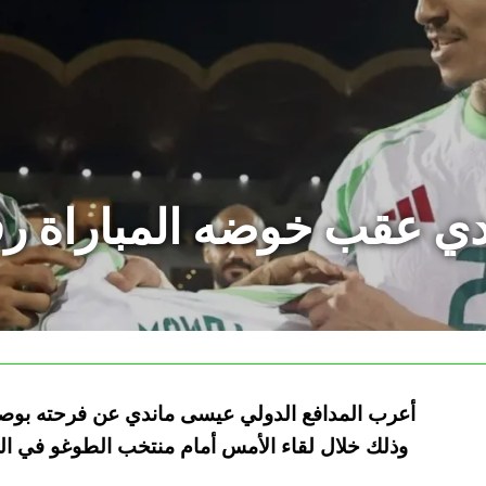
قب خوضه المباراة رقم 100 مع ال
وذلك خلال لقاء الأمس أمام منتخب الطوغو في الج