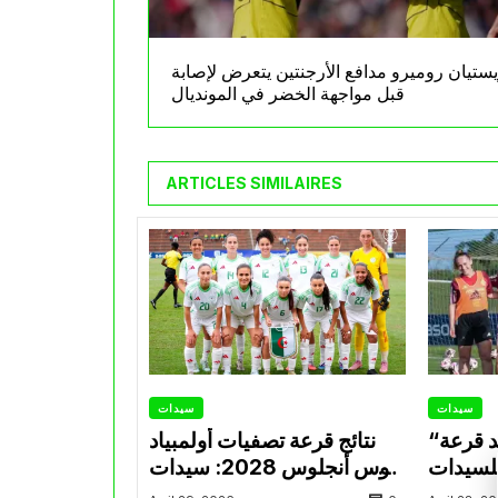
ستيان روميرو مدافع الأرجنتين يتعرض لإصابة
قبل مواجهة الخضر في المونديال
ARTICLES SIMILAIRES
سيدات
سيدات
“كاف” تكشف عن موعد قرعة
نتائج قرعة تصفيات أولمبياد
للسيدات
لوس أنجلوس 2028: سيدات
بية لوس
الخضر يواجهن إفريقيا