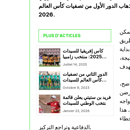
هاب الدور الأول من تصفيات كأس العالم
2026.
تمكن
PLUS D'ACTICLES
في الدقيقة 11 عن طريق
داية
كأس إفريقيا للسيدات
2025: منتخب زامبيا
يجة،
يفوز على كونغو
Juillet 14, 2025
الديمقراطية ويتأهل إلى
الدور الثاني من تصفيات
الدور الربع النهائي
كأس العالم للسيدات
اضح،
لأقل من 20 سنة :
Octobre 9, 2023
فرضن
المنتخب الجزائري ينهزم
فريد بن ستيتي يعلن قائمة
أمام مالي
واجه
المنتخب الوطني للسيدات
 هذا
الخاصة بتربص لاعبات
Janvier 23, 2026
البطولة الوطنية
خطاء
الدفاعية وتراجع التركيز.