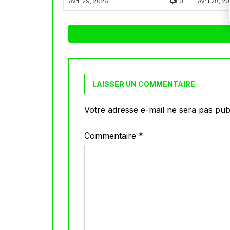
0
Avril 29, 2026
Avril 28, 2
20
الوسطى
LAISSER UN COMMENTAIRE
Votre adresse e-mail ne sera pas publ
Commentaire
*