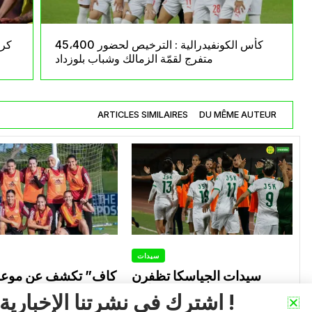
كأس الكونفيدرالية : الترخيص لحضور 45،400
كري
متفرج لقمّة الزمالك وشباب بلوزداد
ARTICLES SIMILAIRES
DU MÊME AUTEUR
سيدات
سيدات الجياسكا تظفرن
باللقب الثاني تواليا لكأس
التصفيات الأفريقية 
اشترك في نشرتنا الإخبارية !
الجزائر
المؤهلة للألعاب الأولم