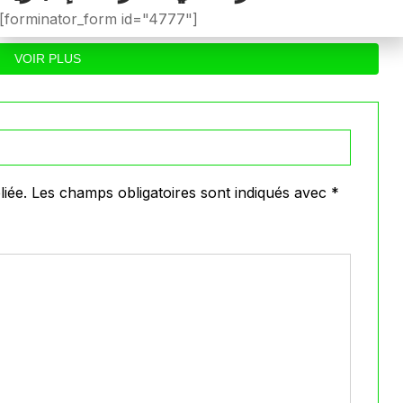
0
0
026
Avril 25, 2026
أنجلس 28
[forminator_form id="4777"]
VOIR PLUS
iée.
Les champs obligatoires sont indiqués avec
*