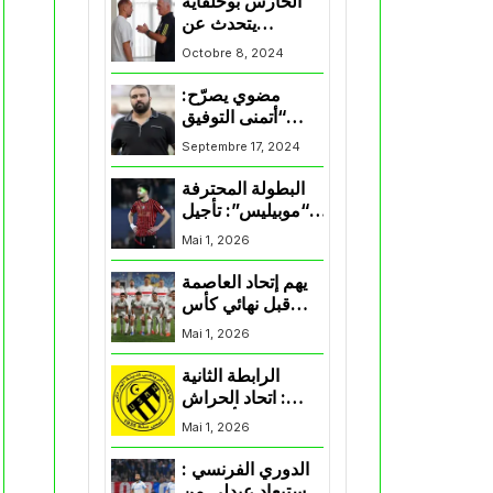
الحارس بوحلفاية
يتحدث عن
طموحاته مع
Octobre 8, 2024
المنتخب و شباب
قسنطينة
مضوي يصرّح:
“أتمنى التوفيق
لممثلي الكرة
Septembre 17, 2024
الجزائرية في
المسابقات القارية”
البطولة المحترفة
“موبيليس”: تأجيل
مباراة إتحاد
Mai 1, 2026
العاصمة وأتلتيك
بارادو
يهم إتحاد العاصمة
قبل نهائي كأس
اكاف : الزمالك
Mai 1, 2026
يسقط بثلاثية أمام
الأهلي
الرابطة الثانية
: اتحاد الحراش
يحسم التأهل إلى
Mai 1, 2026
“البلاي أوف”
الدوري الفرنسي :
استبعاد عبدلي من