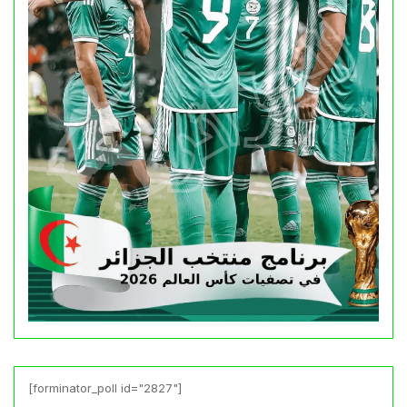
[forminator_poll id="2827"]