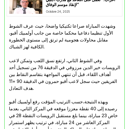
لإنقاذ موسم الوفاق”
Octobre 24, 2025
وشهدت المباراة صراعا تكتيكيا واضحا، حيث عرف الشوط
الأول تنظيما دفاعيا محكما خاصة من جانب أولمبيك أقبو،
مقابل محاولات هجومية لم ترتق إلى مستوى الخطورة
الكافية لهز الشباك.
وفي الشوط الثاني، ارتفع نسق اللعب وتمكن لاعب
الرويسات خير الدين مرزوقي في الدقيقة 76 من تسجيل أحد
أهداف اللقاء، قبل أن تنتهي المواجهة بتقاسم النقاط بين
الفريقين حيث سجل لاعب أقبو حمرون في الدقيقة 90 +11
هدف التعادل.
وبهذه النتيجة،حسب الترتيب المؤقت رفع أولمبيك أقبو
رصيده إلى 40 نقطة معززا موقعه في المركز الثاني، بعدما
خاض 23 مباراة، بينما بلغ مستقبل الرويسات النقطة 28 في
المركز العاشر من 24 مباراة، في ترتيب يظهر استمرار