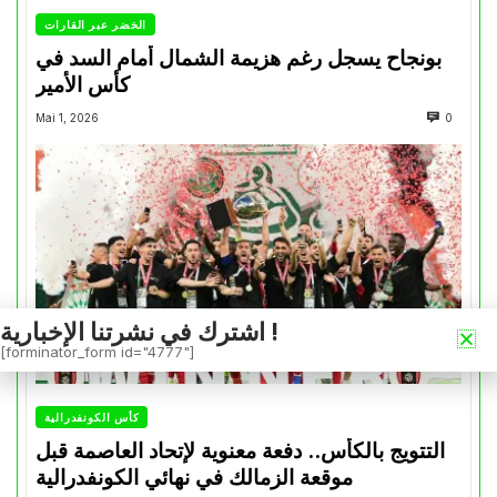
الخضر عبر القارات
بونجاح يسجل رغم هزيمة الشمال أمام السد في
كأس الأمير
Mai 1, 2026
0
اشترك في نشرتنا الإخبارية !
[forminator_form id="4777"]
كأس الكونفدرالية
التتويج بالكأس.. دفعة معنوية لإتحاد العاصمة قبل
موقعة الزمالك في نهائي الكونفدرالية