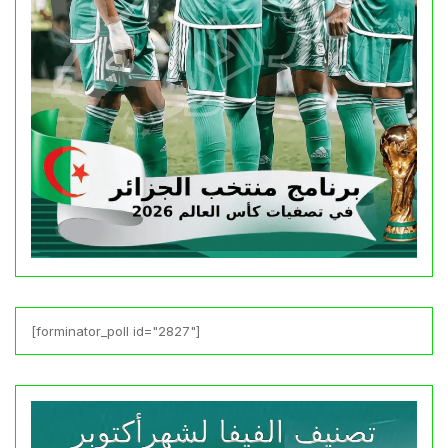
[forminator_poll id="2827"]