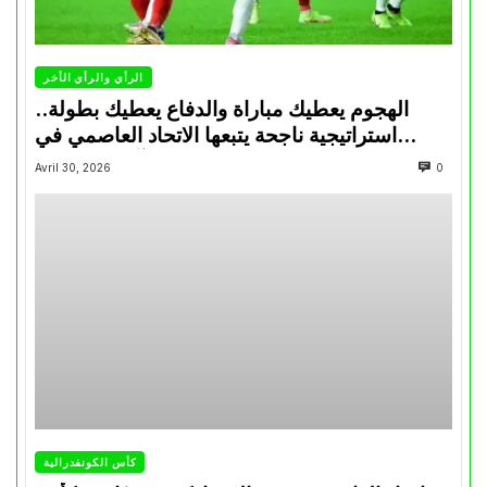
الرأي والرأي الأخر
الهجوم يعطيك مباراة والدفاع يعطيك بطولة..
استراتيجية ناجحة يتبعها الاتحاد العاصمي في
تتويجاته آخر السنوات
Avril 30, 2026
0
كأس الكونفدرالية