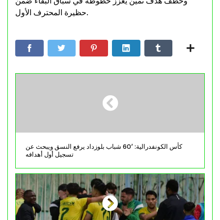
وخطف هدف ثمين يعزز حظوظه في سباق البقاء ضمن
حظيرة المحترف الأول.
كأس الكونفدرالية: ’60 شباب بلوزداد يرفع النسق ويبحث عن
تسجيل أول أهدافه