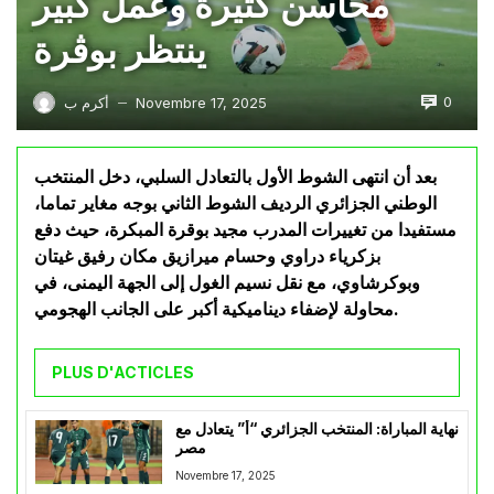
محاسن كثيرة وعمل كبير
ينتظر بوڤرة
0
Novembre 17, 2025
أكرم ب
—
بعد أن انتهى الشوط الأول بالتعادل السلبي، دخل المنتخب
الوطني الجزائري الرديف الشوط الثاني بوجه مغاير تماما،
مستفيدا من تغييرات المدرب مجيد بوقرة المبكرة، حيث دفع
بزكرياء دراوي وحسام ميرازيق مكان رفيق غيتان
وبوكرشاوي، مع نقل نسيم الغول إلى الجهة اليمنى، في
محاولة لإضفاء ديناميكية أكبر على الجانب الهجومي.
PLUS D'ACTICLES
نهاية المباراة: المنتخب الجزائري “أ” يتعادل مع
مصر
Novembre 17, 2025