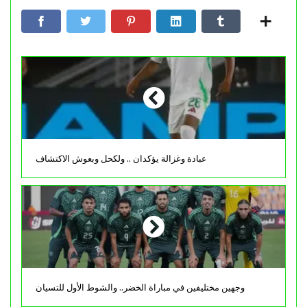
عبادة وغزالة يؤكدان .. ولكحل وبعوش الاكتشاف
وجهين مختليفين في مباراة الخضر.. والشوط الأول للتسيان