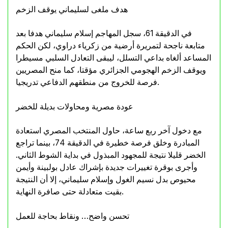
هدف ملغى لسليماني يوقف الزخم
في الدقيقة 61، سجل المهاجم إسلام سليماني هدفا بعد
متابعة ناجحة لتمريرة أرضية من زكرياء دراوي، لكن الحكم
المساعد ألغاه بداعي التسلل، ليبقى التعادل السلبي مسيطرا
ويوقف الزخم الهجومي الجزائري مؤقتا، كما منح المصريين
فرصة للخروج من منطقهم الدفاعي تدريجيا.
عودة مصرية ومحاولات بديلة للخضر
مع دخول آخر ربع ساعة، حاول المنتخب المصري استعادة
المبادرة وخلق فرصة خطيرة في الدقيقة 74، بينما تراجع
الخضر قليلا نتيجة للمجهود المبذول في بداية الشوط الثاني.
وأجرى بوقرة تغييرات جديدة بإشراك عادل بولبينة وأيمن
محيوص بدل نسيم الغول وإسلام سليماني، إلا أن النتيجة
بقيت متعادلة حتى صافرة النهاية.
تحسن واضح… ونقاط بحاجة للعمل