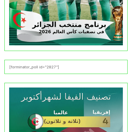
[forminator_poll id="2827"]