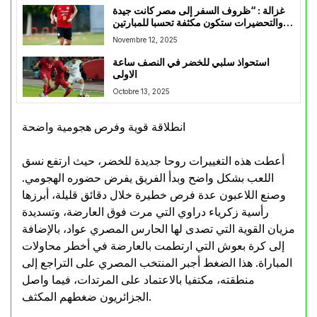
غزالة : “ظروف السفر إلى مصر كانت جيدة
والتحضيرات ستكون مكثفة تحسبا للمبارتين
الوديتين”
Novembre 12, 2025
استحواذ سلبي للخضر في النصف ساعة
الاولى
Octobre 13, 2025
انطلاقة قوية وفرص هجومية واضحة
أعطت هذه التغييرات روحا جديدة للخضر، حيث ارتفع نسق
اللعب بشكل واضح وبدأ الفريق يفرض حضوره الهجومي.
وصنع اللاعبون عدة فرص خطيرة خلال دقائق قليلة، أبرزها
رأسية زكرياء دراوي التي مرت فوق العارضة، وتسديدة
مزيان القوية التي تصدى لها الحارس المصري عواد، بالإضافة
إلى كرة بعوش التي ارتطمت بالعارضة في أخطر محاولات
المباراة. هذا الضغط أجبر المنتخب المصري على التراجع إلى
منطقته، مكتفيا بالاعتماد على المرتدات، فيما واصل
الجزائريون ضغطهم المكثف.