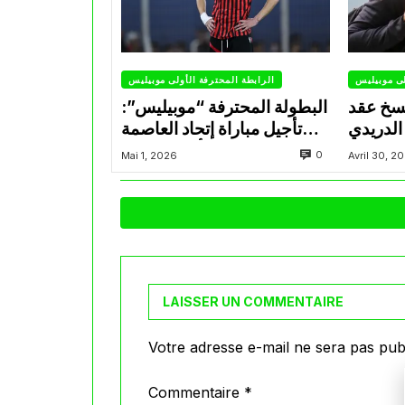
لى موبيليس
الرابطة المحترفة الأولى موبيليس
سخ عقد
البطولة المحترفة “موبيليس”:
الدريدي
تأجيل مباراة إتحاد العاصمة
التراضي
وأتلتيك بارادو
0
Mai 1, 2026
Avril 30, 2
LAISSER UN COMMENTAIRE
Votre adresse e-mail ne sera pas publ
Commentaire
*