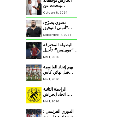
الحارس بوحلفاية
يتحدث عن
طموحاته مع
Octobre 8, 2024
المنتخب و شباب
قسنطينة
مضوي يصرّح:
“أتمنى التوفيق
لممثلي الكرة
Septembre 17, 2024
الجزائرية في
المسابقات القارية”
البطولة المحترفة
“موبيليس”: تأجيل
مباراة إتحاد
Mai 1, 2026
العاصمة وأتلتيك
بارادو
يهم إتحاد العاصمة
قبل نهائي كأس
اكاف : الزمالك
Mai 1, 2026
يسقط بثلاثية أمام
الأهلي
الرابطة الثانية
: اتحاد الحراش
يحسم التأهل إلى
Mai 1, 2026
“البلاي أوف”
الدوري الفرنسي :
استبعاد عبدلي من