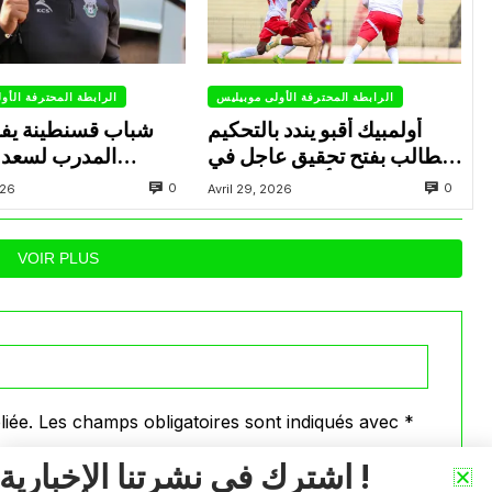
الرابطة المحترفة الأولى موبيليس
الرابطة المحترفة الأو
أولمبيك أقبو يندد بالتحكيم
شباب قسنطينة يف
ويطالب بفتح تحقيق عاجل في
المدرب لسعد 
تجاوزات أثّرت على نتائج
ب
0
0
026
Avril 29, 2026
الفريق
VOIR PLUS
iée.
Les champs obligatoires sont indiqués avec
*
اشترك في نشرتنا الإخبارية !