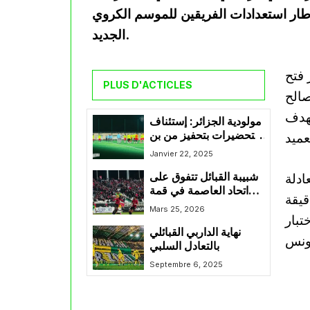
اضي بحمام بورقيبة بنتيجة 2-2، في إطار استعدادات الفريقين للموسم الكروي
الجديد.
 فتح
PLUS D'ACTICLES
 لصالح
ش الهدف
مولودية الجزائر: إستئناف
التحضيرات بتحفيز من بن
يحيى و زوغرانا يؤكد
Janvier 22, 2025
جاهزيته
ادلة
شبيبة القبائل تتفوق على
اتحاد العاصمة في قمة
قيقة
الرابطة المحترفة
Mars 25, 2026
تبار
نهاية الداربي القبائلي
بالتعادل السلبي
Septembre 6, 2025