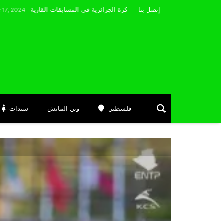
مضوي يصرّح: “أتمنى التوفيق لممثلي الكرة الجزائرية في المسابقات القارية”
إتصل بنا
فلسطين
وين الماتش
سيدات