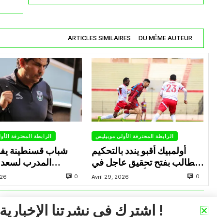
ARTICLES SIMILAIRES
DU MÊME AUTEUR
الرابطة المحترفة الأولى موبيليس
الرابطة المحترفة الأو
أولمبيك أقبو يندد بالتحكيم
شباب قسنطينة يف
ويطالب بفتح تحقيق عاجل في
المدرب لسعد 
تجاوزات أثّرت على نتائج
ب
0
0
026
Avril 29, 2026
الفريق
اشترك في نشرتنا الإخبارية !
VOIR PLUS