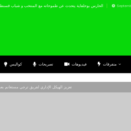
الحارس بوحلفاية يتحدث عن طموحاته مع المنتخب و ش
Septembre 17, 202
متفرقات
فيديوهات
تصريحات
كواليس
تعزيز الهيكل الإداري لفريق ترجي مستغانم بعد