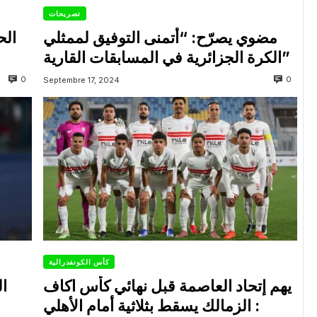
تصريحات
مضوي يصرّح: “أتمنى التوفيق لممثلي
الح
الكرة الجزائرية في المسابقات القارية”
0
0
Septembre 17, 2024
كأس الكونفدرالية
يهم إتحاد العاصمة قبل نهائي كأس اكاف
ال
: الزمالك يسقط بثلاثية أمام الأهلي