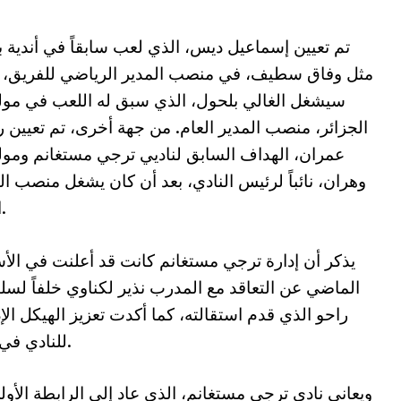
تم تعيين إسماعيل ديس، الذي لعب سابقاً في أندية ب
مثل وفاق سطيف، في منصب المدير الرياضي للفريق، ب
سيشغل الغالي بلحول، الذي سبق له اللعب في مول
الجزائر، منصب المدير العام. من جهة أخرى، تم تعيين 
عمران، الهداف السابق لناديي ترجي مستغانم ومول
وهران، نائباً لرئيس النادي، بعد أن كان يشغل منصب ال
العام.
يذكر أن إدارة ترجي مستغانم كانت قد أعلنت في الأ
الماضي عن التعاقد مع المدرب نذير لكناوي خلفاً لسل
راحو الذي قدم استقالته، كما أكدت تعزيز الهيكل الإ
للنادي في ظل الظروف الصعبة التي يمر بها الفريق.