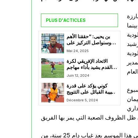
ارزة
PLUS D'ACTICLES
ينما
ودية
بن يحيى: “حققنا الأهم
وسنواصل التركيز على
رشيد
الجوانب البدنية”
Mai 24, 2025
ودية
الاتحاد الإفريقي لكرة
مدير
القدم يشيد بأداء مهاجم
اتحاد العاصمة عبد
Juin 12, 2024
الرحمن باشا
كوني يؤكد على قدرة
سبوع
شبيبة القبائل على التتويج
يمان
بالبطولة الوطنية ويشيد
Décembre 5, 2024
ببلايلي سليماني و محرز
داري
ويعاني نادي ترجي مستغانم، الذي عاد إلى الرابطة الأولى هذا الموسم بعد غياب دام 25 سنة، من