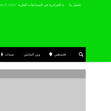
مضوي يصرّح: “أتمنى التوفيق لممثلي الكرة الجزائرية في المسابقات القارية”
إتصل بنا
4
فلسطين
وين الماتش
سيدات