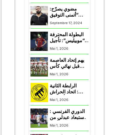
المنتخب و شباب
قسنطينة
مضوي يصرّح:
“أتمنى التوفيق
لممثلي الكرة
Septembre 17, 2024
الجزائرية في
المسابقات القارية”
البطولة المحترفة
“موبيليس”: تأجيل
مباراة إتحاد
Mai 1, 2026
العاصمة وأتلتيك
بارادو
يهم إتحاد العاصمة
قبل نهائي كأس
اكاف : الزمالك
Mai 1, 2026
يسقط بثلاثية أمام
الأهلي
الرابطة الثانية
: اتحاد الحراش
يحسم التأهل إلى
Mai 1, 2026
“البلاي أوف”
الدوري الفرنسي :
استبعاد عبدلي من
قائمة مرسيليا أمام
Mai 1, 2026
نانت