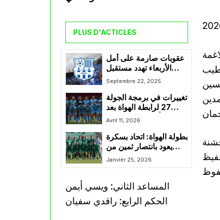
PLUS D'ACTICLES
اغمة
عقوبات صارمة على أمل
 طيب
الأربعاء تهدد مستقبل
الفريق
Septembre 22, 2025
حسين
مدين
تغييرات في برمجة الجولة
27 لرابطة الهواة بعد
حمان
أحداث الجولة 26
Avril 11, 2026
بطولة الهواة: اتحاد بسكرة
خشنة
يعود بانتصار ثمين من
حفيظ
قسنطينة ويعزّز صدارته
Janvier 25, 2026
لمجموعة الشرق
حفوظ
المساعد الثاني: ويسي أيمن
الحكم الرابع: راقدي سفيان