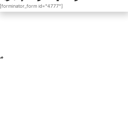
[forminator_form id="4777"]
مج