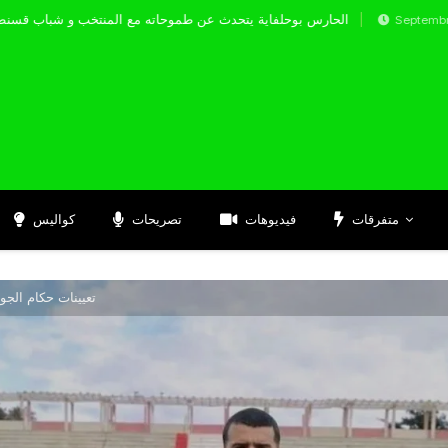
الحارس بوحلفاية يتحدث عن طموحاته مع المنتخب و ش
Septembre 17, 202
متفرقات
فيديوهات
تصريحات
كواليس
تعيينات حكام الجولة 29 من بطولة القسم الثان