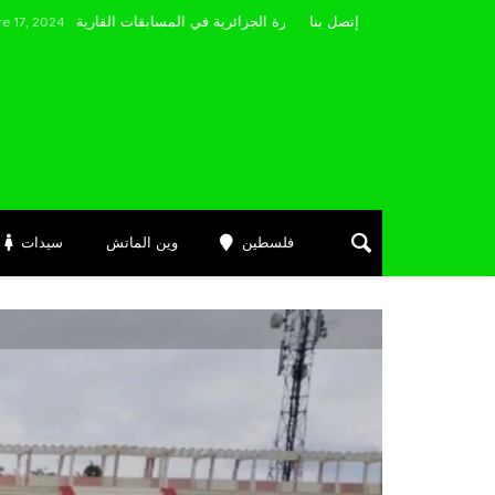
مضوي يصرّح: “أتمنى التوفيق لممثلي الكرة الجزائرية في المسابقات القارية”
إتصل بنا
4
فلسطين
وين الماتش
سيدات