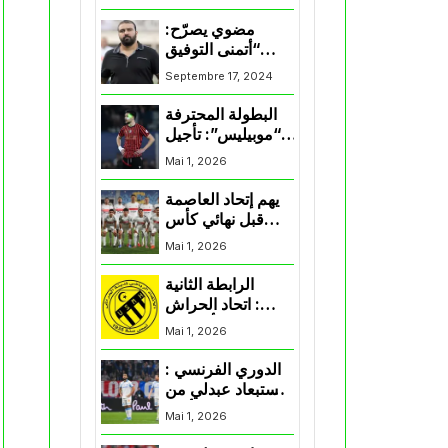
المنتخب و شباب
قسنطينة
مضوي يصرّح:
“أتمنى التوفيق
لممثلي الكرة
Septembre 17, 2024
الجزائرية في
المسابقات القارية”
البطولة المحترفة
“موبيليس”: تأجيل
مباراة إتحاد
Mai 1, 2026
العاصمة وأتلتيك
بارادو
يهم إتحاد العاصمة
قبل نهائي كأس
اكاف : الزمالك
Mai 1, 2026
يسقط بثلاثية أمام
الأهلي
الرابطة الثانية
: اتحاد الحراش
يحسم التأهل إلى
Mai 1, 2026
“البلاي أوف”
الدوري الفرنسي :
استبعاد عبدلي من
قائمة مرسيليا أمام
Mai 1, 2026
نانت