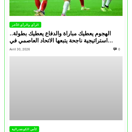
الرأي والرأي الأخر
الهجوم يعطيك مباراة والدفاع يعطيك بطولة..
استراتيجية ناجحة يتبعها الاتحاد العاصمي في
تتويجاته آخر السنوات
Avril 30, 2026
0
كأس الكونفدرالية