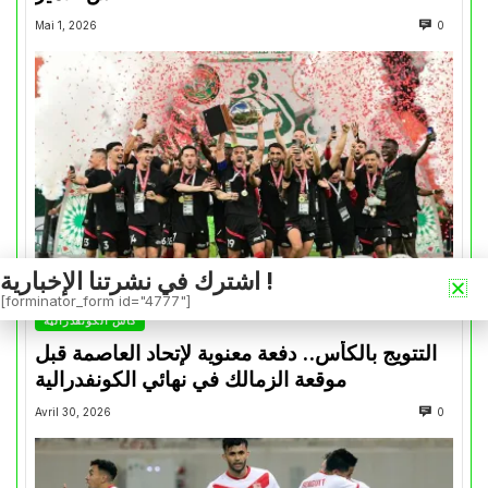
Mai 1, 2026
0
اشترك في نشرتنا الإخبارية !
[forminator_form id="4777"]
كأس الكونفدرالية
التتويج بالكأس.. دفعة معنوية لإتحاد العاصمة قبل
موقعة الزمالك في نهائي الكونفدرالية
Avril 30, 2026
0