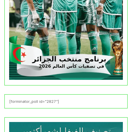
[forminator_poll id="2827"]