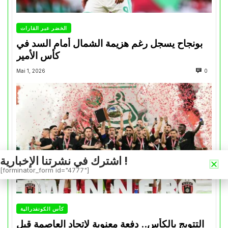
الخضر عبر القارات
بونجاح يسجل رغم هزيمة الشمال أمام السد في
كأس الأمير
Mai 1, 2026
0
اشترك في نشرتنا الإخبارية !
[forminator_form id="4777"]
كأس الكونفدرالية
التتويج بالكأس.. دفعة معنوية لإتحاد العاصمة قبل