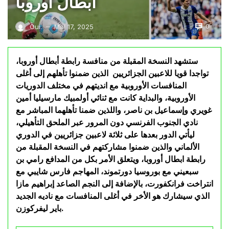
ابطال أوروبا
0
Oui.
Mai 17, 2025
—
ستشهد النسخة المقبلة من منافسة رابطة أبطال أوروبا،
تواجدا قويا للاعبين الجزائريين الذين ضمنوا تأهلهم إلى أغلى
المنافسات الأوروبية مع انديتهم في مختلف الدوريات
الأوروبية، والبداية كانت مع ثنائي أولمبيك مارسيليا أمين
غويري وإسماعيل بن ناصر، واللذين ضمنا تأهلهما المباشر مع
نادي الجنوب الفرنسي دون المرور عبر الملحق التأهيلي،
ليأتي الدور بعدها على ثلاثة لاعبين جزائريين في الدوري
الألماني والذين ضمنوا مشاركتهم في النسخة المقبلة من
رابطة ابطال أوروبا، ويتعلق الأمر بكل من المدافع رامي بن
سبعيني مع بوروسيا دورتموند، المهاجم فارس شايبي مع
انتراخت فرانكفورت، بالإضافة إلى النجم الصاعد إبراهيم مازا
الذي سيشارك هو الأخر في أغلى المنافسات مع ناديه الجديد
باير ليفركوزن.