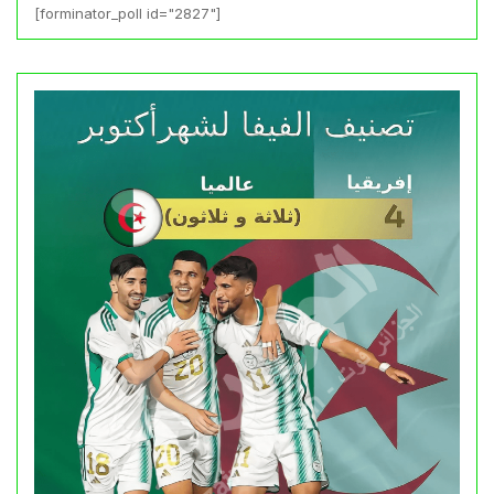
[forminator_poll id="2827"]