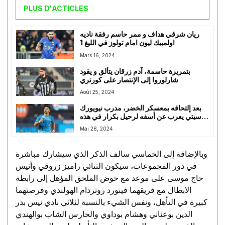
PLUS D'ACTICLES
ريان شرقي هداف و ممر حاسم رفقة ناديه
اولمبيك ليون امام تولوز في الليغ 1
Mars 16, 2024
بتمريرة حاسمة، آدم زرقان يتألق و يقود
شارلوروا إلى الإنتصار على كورتري
Août 25, 2024
بعد إلتحاقه بمعسكر الخضر، مدرب نيويورك
سيتي يعرب عن أسفه لرحيل بكرار في هذه
الفترة الحاسمة
Mai 28, 2024
وبالإضافة إلى الخماسي سالف الذكر الذي سيشارك مباشرة
في دور المجموعات، سيكون الثنائي راميز زروقي وأنيس
حاج موسى على موعد مع خوض الملحق المؤهل إلى رابطة
الابطال مع فريقهما فينورد روتردام الهولندي وفرصتهما
كبيرة في التأهل، ونفس الشيء بالنسبة لثلاثي نادي نيس بدر
الدين بوعناني وهشام بوداوي والحارس الشاب بوالهندي